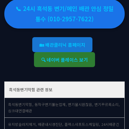
📞 24시 흑석동 변기/메인 배관 안심 정밀
통수 (010-2957-7622)
🏡 배관클리닉 홈페이지
🔍 네이버 플레이스 보기
흑석동변기막힘 관련 정보
흑석동변기막힘, 동작구변기뚫는업체, 변기물시원찮음, 변기꾸르륵소리,
싱크대연결배관
유지방슬러지제거, 배관내시경진단, 플렉스샤프트스케일링, 24시배관긴