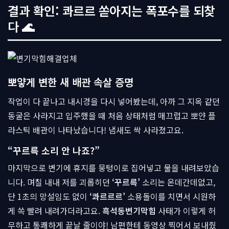
결과 확인: 콰르르 쏟아지는 폭포수를 되찾
다 🌊
뽀얗게 변한 새 배관 속살 증명
작업이 다 끝나고 내시경을 다시 넣어봤는데, 아까 그 지옥 같던
동굴은 사라지고 입주했을 때 처음 상태처럼 매끄럽고 뽀얀 플
라스틱 배관이 나타났습니다! 냄새도 싹 사라졌고요.
“꾸르륵 소리 안 나죠?”
마지막으로 변기에 휴지를 뭉텅이로 집어넣고 물을 내려보았습
니다. 며칠 내내 저를 괴롭히던
‘꾸르륵’
소리는 온데간데없고,
단 1초의 망설임도 없이
‘콰르르르’
소용돌이를 치면서 시원하
게 쏙 빨려 내려가더라고요.
흑석동변기막힘
사태가 이렇게 허
무하고 통쾌하게 끝날 줄이야! 남편한테 동영상 찍어서 보내줬