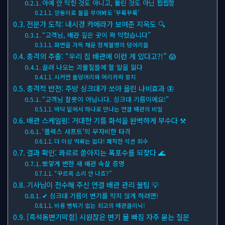
아예 안 막힌 것도 아니고, 뚫린 것도 아닌 찝찝함
양동이로 물을 부어봐도 ‘꾸룩꾸룩’
전문가 도착: 내시경 카메라가 보여준 지옥도 🔍
“고객님, 배관 깊은 곳이 꽉 막혔습니다”
화면을 가득 채운 정체불명의 덩어리들
충격의 추출: “우리 집 배관에 이런 게 있다고?!” 😱
끌려 나오는 괴물질들에 할 말을 잃다
시커먼 돌덩어리와 머리카락 뭉치
충격적 반전: 주방 싱크대가 쏘아 올린 나비효과 🦋
“고객님 잘못이 아닙니다. 싱크대 기름이에요!”
바닥 밑에서 하나로 만나는 연결 배관의 비밀
배관 스케일링: 거대한 기름 화석을 완벽하게 부수다 ⚒
‘플렉스 샤프트’의 무자비한 타격
더 이상 역류는 없다! 쾌적한 석션 회수
결과 확인: 콰르르 쏟아지는 폭포수를 되찾다 🌊
뽀얗게 변한 새 배관 속살 증명
“꾸르륵 소리 안 나죠?”
기사님이 전수해 주신 연결 배관 관리 꿀팁 💡
✔ 싱크대 기름이 변기를 막지 않게 하려면!
비용 뻥튀기 없는 최고의 배관클리닉!
[흑석동변기막힘] 시원찮은 변기 물 빠짐 자주 묻는 질문