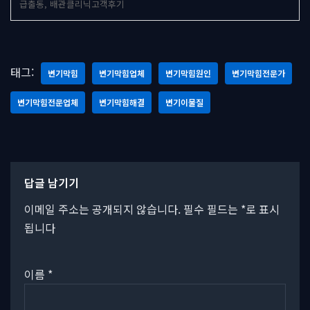
급출동, 배관클리닉고객후기
태그:
변기막힘
변기막힘업체
변기막힘원인
변기막힘전문가
변기막힘전문업체
변기막힘해결
변기이물질
답글 남기기
이메일 주소는 공개되지 않습니다.
필수 필드는
*
로 표시
됩니다
이름
*