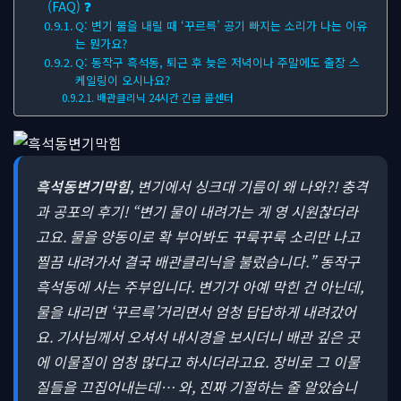
(FAQ) ❓
Q: 변기 물을 내릴 때 ‘꾸르륵’ 공기 빠지는 소리가 나는 이유
는 뭔가요?
Q: 동작구 흑석동, 퇴근 후 늦은 저녁이나 주말에도 출장 스
케일링이 오시나요?
배관클리닉 24시간 긴급 콜센터
흑석동변기막힘
, 변기에서 싱크대 기름이 왜 나와?! 충격
과 공포의 후기!
“변기 물이 내려가는 게 영 시원찮더라
고요. 물을 양동이로 확 부어봐도 꾸룩꾸룩 소리만 나고
찔끔 내려가서 결국 배관클리닉을 불렀습니다.” 동작구
흑석동에 사는 주부입니다. 변기가 아예 막힌 건 아닌데,
물을 내리면 ‘꾸르륵’거리면서 엄청 답답하게 내려갔어
요. 기사님께서 오셔서 내시경을 보시더니 배관 깊은 곳
에 이물질이 엄청 많다고 하시더라고요. 장비로 그 이물
질들을 끄집어내는데… 와, 진짜 기절하는 줄 알았습니