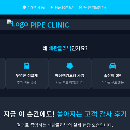
미해결 시 0원
평균 30분 도착
배상책임보험 가입
PIPE CLINIC
왜
배관클리닉
인가요?
투명한 정찰제
배상책임보험 가입
출장비 0원
추가 비용 없음
시공 후도 책임집니다
어디든 무료 출동
지금 이 순간에도!
쏟아지는 고객 감사 후기
결과로 증명하는 배관클리닉의 실제 현장 모습입니다.