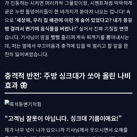
가 진동하는 시커먼 머리카락 그물망이랑, 시멘트처럼 딱딱하게
굳은 누런 돌덩어리들이 한 바가지가 쏟아져 나오는 겁니다! 속
으로
‘세상에, 우리 집 배관에 이런 게 숨어 있었다고? 내가 몽유
병 걸려서 변기에 음식물을 버렸나?’
싶어서 진짜 기절할 뻔했
습니다. 기사님이 땀을 뻘뻘 흘리며 계속 찌꺼기를 뽑아내시는
데, 저는 옆에서 부끄러움과 충격에 입을 떡 벌리고 할 말을 완
전히 잃어버렸습니다.
충격적 반전: 주방 싱크대가 쏘아 올린 나비
효과 🦋
“고객님 잘못이 아닙니다. 싱크대 기름이에요!”
제가 너무 넋이 나가 있으니까 기사님께서 웃으시면서 오해를