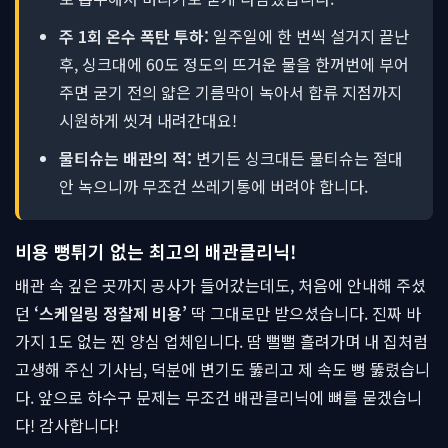
주 1회 온수 폭탄 투하:
일주일에 한 번씩 설거지 끝난
후, 싱크대에 60도 정도의 뜨거운 물을 한꺼번에 부어
주면 굳기 전의 얇은 기름막이 녹아서 합류 지점까지
시원하게 씻겨 내려간대요!
물티슈는 배관의 적:
변기든 싱크대든 물티슈는 절대
안 녹으니까 무조건 쓰레기통에 버려야 합니다.
비용 뻥튀기 없는 최고의 배관클리닉!
배관 속 깊은 곳까지 공사가 들어갔는데도, 처음에 안내해 주셨
던
‘스케일링 정찰제 비용’
딱 그대로만 받으셨습니다. 진짜 바
가지 1도 없는 찐 양심 업체입니다. 땀 뻘뻘 흘려가며 내 집처럼
고생해 주신 기사님, 덕분에 변기도 뚫리고 제 속도 뻥 뚫렸습니
다. 앞으로 하수구 문제는 무조건 배관클리닉에 뼈를 묻겠습니
다! 감사합니다!