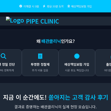
미해결 시 0원
평균 30분 도착
배상책임보험 가입
PIPE CLINIC
왜
배관클리닉
인가요?
 진단
투명한 정찰제
배상책임보험 가입
출장비 0
확하게
추가 비용 없음
시공 후도 책임집니다
어디든 무료
지금 이 순간에도!
쏟아지는 고객 감사 후기
결과로 증명하는 배관클리닉의 실제 현장 모습입니다.