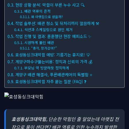
현장 상황 분석: 막힘이 부른 누수 사고 🔍
배관 역류의 흔적
왜 아랫집으로 샜을까?
작업 솔루션: 배관 청소 및 뒤처리까지 깔끔하게 ⚒
석션과 스케일링으로 원인 제거
작업 진행 및 결과: 훈훈했던 현장 에피소드 ✨
시원하게 뚫린 배관
“총각, 장가갔어?”
효성동싱크대막힘 예방: 기름기는 휴지로! 💡
계양구하수구뚫는비용: 정직과 신뢰의 가격 💰
부모님 댁 방문하듯 정직하게
계양구 배관 해결사, 푸른배관케어의 특별함 ⭐
효성동싱크대막힘 자주 묻는 질문 (FAQ) ❓
효성동싱크대막힘
, 단순한 막힘인 줄 알았는데 아랫집 천
장으로 물이 샌다면? 배관 역류로 인한 누수까지 발생한