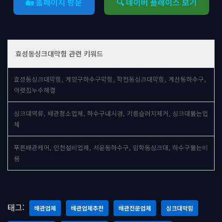
🏡 홈페이지 방문
🔍 네이버 플레이스 보기
효성동싱크대막힘 관련 키워드
효성동싱크대막힘, 계양구하수구막힘, 작전동싱크대막힘, 계산동하수구,
아랫집누수해결
싱크대역류, 배관청소업체, 하수구내시경, 기름슬러지제거, 싱크대뚫는업
체
푸른배관케어, 인천설비업체, 서운동하수구, 임학동싱크대, 하수구뚫는비
용
태그:
배관업체
배관업체추천
배관전문업체
싱크대막힘