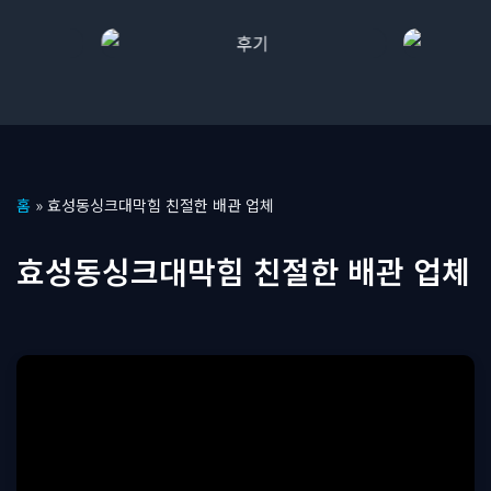
콘
홈
»
효성동싱크대막힘 친절한 배관 업체
텐
츠
효성동싱크대막힘 친절한 배관 업체
로
건
너
뛰
기