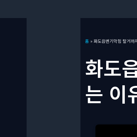
콘
홈
»
화도읍변기막힘 탈거까지
텐
츠
화도읍
로
건
너
는 이
뛰
기