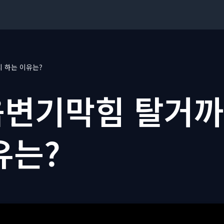
 하는 이유는?
변기막힘 탈거까
유는?