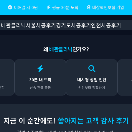
미해결 시 0원
평균 30분 도착
배상책임보험 가입
배관클리닉
서울시공후기
경기도시공후기
인천시공후기
왜
배관클리닉
인가요?
원
30분 내 도착
내시경 정밀 진단
안함
신속 긴급 출동
원인부터 정확하게
지금 이 순간에도!
쏟아지는 고객 감사 후기