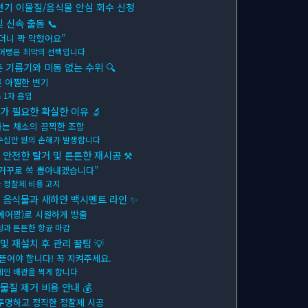
변기 이물질/음식물 안심 회수 신청
 신속 출동 📞
더니 꽉 막혔어요”
뚫어뻥은 최악의 선택입니다
뜬 기름기와 미동 없는 수위 🔍
른 아찔한 변기
 1차 흡입
가 필요한 확실한 이유 🔬
하는 채소의 끔찍한 조합
수십만 원의 손해가 발생합니다
 안전한 탈거 및 튼튼한 재시공 ⚒
 거꾸로 쏙 뽑아내겠습니다”
 정찰제 비용 고지
아진 음식물과 새하얀 백시멘트 라인 ✨
에어꽝)로 시원하게 방출
팅과 튼튼한 항균 마감
및 재설치 후 관리 꿀팁 💡
 뜯어야 합니다! 꼭 지켜주세요.
메인 배관을 썩게 합니다
물질 제거 비용 안내 💰
투명하고 정직한 정찰제 시공