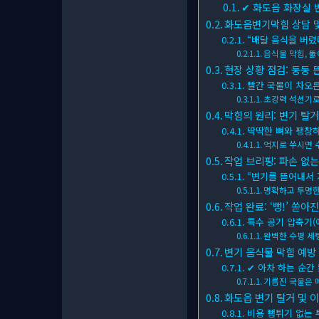
✔ 화도읍 화장실 
화도읍변기막힘 상담 및
“배달 음식을 버렸
음식물 막힘, 
현장 상황 점검: 둥둥 
빨간 국물이 차오
초강력 석션기로
막힘의 원리: 변기 탈거
딱딱한 뼈와 팽창
억지로 쑤시면 
작업 브리핑: 파손 없는
“변기를 뜯어내서
명확하고 투명한
작업 완료: ‘뻥!’ 쏟
특수 공기 압축기(
완벽한 수평 세
변기 음식물 막힘 예방 
✔ 아차 하는 순간
기름진 국물은 
화도읍 변기 탈거 및 이
비용 뻥튀기 없는 