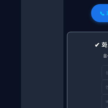
📞
✔ 
음