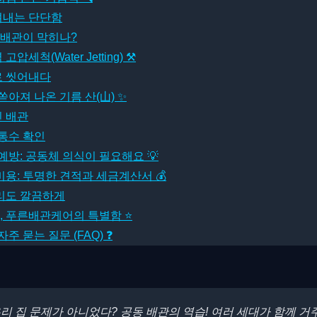
겨내는 단단함
 배관이 막히나?
압세척(Water Jetting) ⚒
로 씻어내다
쏟아져 나온 기름 산(山) ✨
 배관
통수 확인
방: 공동체 의식이 필요해요 💡
: 투명한 견적과 세금계산서 💰
리도 깔끔하게
, 푸른배관케어의 특별함 ⭐
 묻는 질문 (FAQ) ❓
 우리 집 문제가 아니었다? 공동 배관의 역습! 여러 세대가 함께 