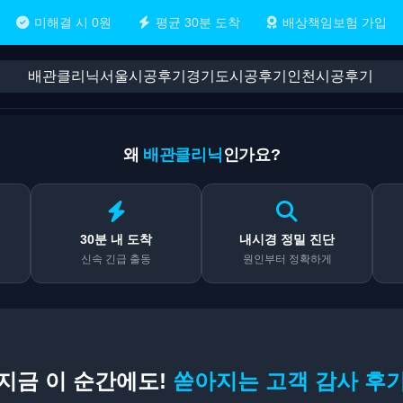
미해결 시 0원
평균 30분 도착
배상책임보험 가입
배관클리닉
서울시공후기
경기도시공후기
인천시공후기
왜
배관클리닉
인가요?
30분 내 도착
내시경 정밀 진단
신속 긴급 출동
원인부터 정확하게
지금 이 순간에도!
쏟아지는 고객 감사 후