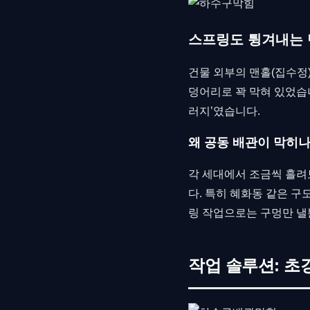
스프링도 튕겨내는
건물 외부의 맨홀(집수정
덩어리로 꽉 막혀 있었습
러지’였습니다.
왜 공동 배관이 막히나
각 세대에서 조금씩 흘려
다. 특히 혜화동 같은 구
링 작업으로는 구멍만 낼
작업 솔루션: 초강력