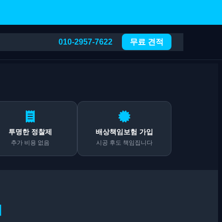
010-2957-7622
무료 견적
투명한 정찰제
배상책임보험 가입
추가 비용 없음
시공 후도 책임집니다
기