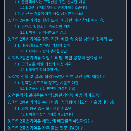
불안해하시는 고객님을 위한 신속한 대응
24시 언제든 달려갈 준비가 되어있습니다
✔ 전문 기술자에게 직접 상담받으세요!
학익2동변기역류 현장 도착: 처참한 바닥 상태 확인 🔍
눈으로 확인되는 위생적인 위기
깨져버린 백시멘트의 경고
학익2동변기역류 정밀 진단: 배관 속 숨은 범인을 찾아라 🧱
내시경으로 밝혀낸 막힘의 실체
데이터 기반의 정확한 판단
학익2동변기역류 작업 브리핑: 복합 공정의 필요성 ⚒
고객님을 위한 최선의 시공 계획
투명한 작업 과정 안내
작업 진행 및 결과: 학익2동변기역류 고민 완벽 해결! ✨
강력한 샤프트와 정교한 시멘트 마감
흔들림 없는 편안함, 재설치 완료
전문가가 알려주는 학익2동변기역류 예방 가이드 💡
학익2동변기역류 수리 비용: 정직함이 최고의 기술입니다 💰
과잉 청구 없는 합리적인 시스템
비용 이상의 가치를 제공합니다
학익2동변기역류 해결, 왜 배관클리닉일까요? ⭐
학익2동변기역류 자주 묻는 질문 (FAQ) ❓