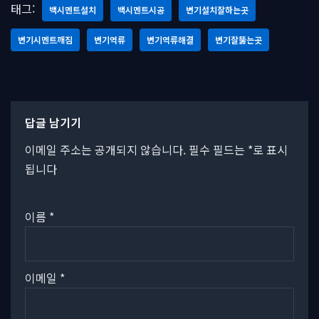
태그:
백시멘트설치
백시멘트시공
변기설치잘하는곳
변기시멘트깨짐
변기역류
변기역류해결
변기잘뚫는곳
답글 남기기
이메일 주소는 공개되지 않습니다.
필수 필드는
*
로 표시
됩니다
이름
*
이메일
*