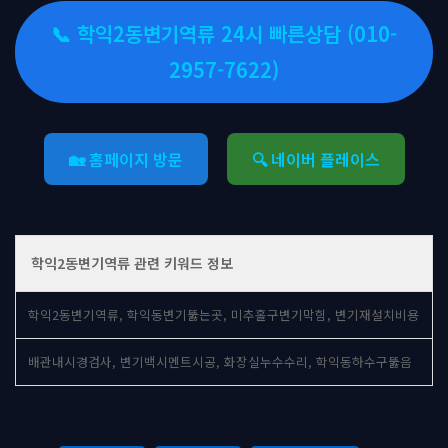
📞 학익2동변기역류 24시 빠른상담 (010-
2957-7622)
🏡 홈페이지 방문
🔍 네이버 플레이스
학익2동변기역류 관련 키워드 정보
학익2동변기역류, 학익동변기뚫는곳, 미추홀구변기막힘, 변기재설치비용
배관내시경검사, 변기백시멘트시공, 화장실누수수리, 학익동하수구뚫음