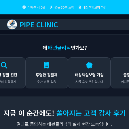
미해결 시 0원
평균 30분 도착
배상책임보험 가입
PIPE CLINIC
왜
배관클리닉
인가요?
 진단
투명한 정찰제
배상책임보험 가입
출장비 0
확하게
추가 비용 없음
시공 후도 책임집니다
어디든 무료 
지금 이 순간에도!
쏟아지는 고객 감사 후기
결과로 증명하는 배관클리닉의 실제 현장 모습입니다.