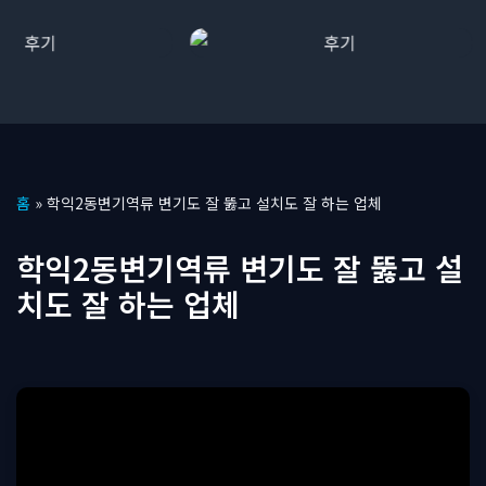
콘
홈
»
학익2동변기역류 변기도 잘 뚫고 설치도 잘 하는 업체
텐
츠
학익2동변기역류 변기도 잘 뚫고 설
로
치도 잘 하는 업체
건
너
뛰
기