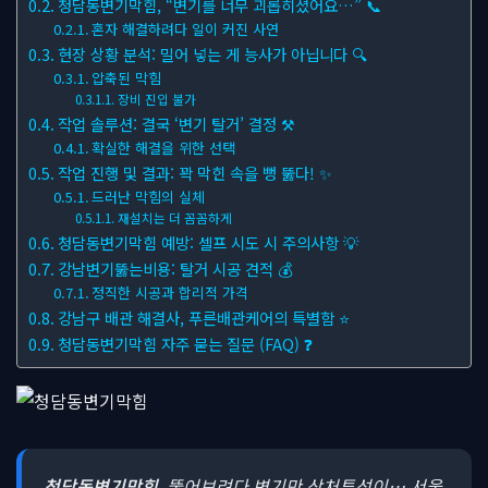
청담동변기막힘, “변기를 너무 괴롭히셨어요…” 📞
혼자 해결하려다 일이 커진 사연
현장 상황 분석: 밀어 넣는 게 능사가 아닙니다 🔍
압축된 막힘
장비 진입 불가
작업 솔루션: 결국 ‘변기 탈거’ 결정 ⚒
확실한 해결을 위한 선택
작업 진행 및 결과: 꽉 막힌 속을 뻥 뚫다! ✨
드러난 막힘의 실체
재설치는 더 꼼꼼하게
청담동변기막힘 예방: 셀프 시도 시 주의사항 💡
강남변기뚫는비용: 탈거 시공 견적 💰
정직한 시공과 합리적 가격
강남구 배관 해결사, 푸른배관케어의 특별함 ⭐
청담동변기막힘 자주 묻는 질문 (FAQ) ❓
청담동변기막힘
, 뚫어보려다 변기만 상처투성이… 서울