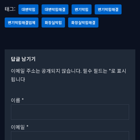
태그:
대변막힘
대변막힘해결
변기막힘
변기막힘해결
변기막힘해결업체
화장실막힘
화장실막힘해결
답글 남기기
이메일 주소는 공개되지 않습니다.
필수 필드는
*
로 표시
됩니다
이름
*
이메일
*