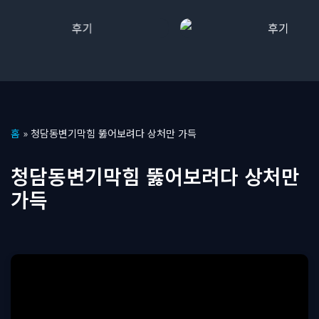
콘
홈
»
청담동변기막힘 뚫어보려다 상처만 가득
텐
츠
청담동변기막힘 뚫어보려다 상처만
로
가득
건
너
뛰
기