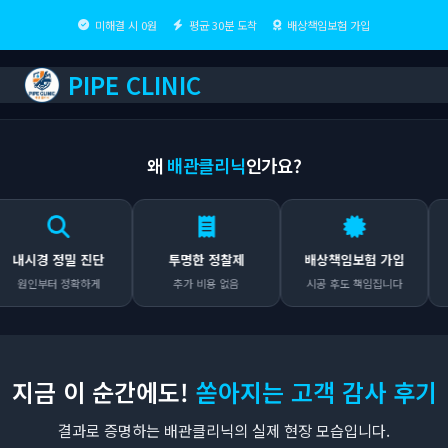
미해결 시 0원
평균 30분 도착
배상책임보험 가입
PIPE CLINIC
왜
배관클리닉
인가요?
시경 정밀 진단
투명한 정찰제
배상책임보험 가입
인부터 정확하게
추가 비용 없음
시공 후도 책임집니다
어
지금 이 순간에도!
쏟아지는 고객 감사 후기
결과로 증명하는 배관클리닉의 실제 현장 모습입니다.