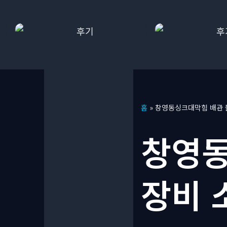
콘
홈
»
창영동싱크대막힘 배관 
텐
츠
창영동
로
건
너
장비 
뛰
기