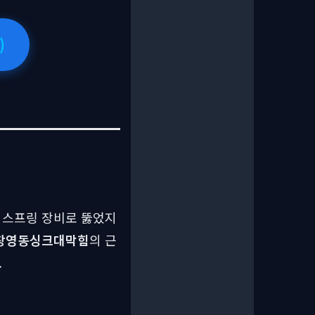
)
 스프링 장비로 뚫었지
창영동싱크대막힘
의 근
.