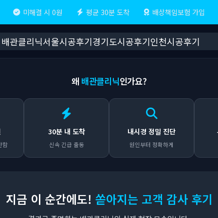
미해결 시 0원
평균 30분 도착
배상책임보험 가입
배관클리닉
서울시공후기
경기도시공후기
인천시공후기
왜
배관클리닉
인가요?
원
30분 내 도착
내시경 정밀 진단
안함
신속 긴급 출동
원인부터 정확하게
지금 이 순간에도!
쏟아지는 고객 감사 후기