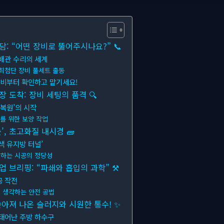
: “어떤 장비로 뚫어주시나요?” 📞
배관 수리의 세계
 최첨단 장비 풀세트 출동
장비부터 확인하고 맡기세요!
 도착: 장비 세팅의 품격 🔍
‘복원’의 시작
지를 위한 보양 작업
’, 초고화질 내시경 🧱
색 유지방 터널’
하는 시공의 정당성
 브리핑: “파쇄와 흡입의 과학” ⚒
공 작전
 생각하는 안전 공법
쏟아져 나온 슬러지와 시원한 통수! ✨
 태어난 주방 하수구