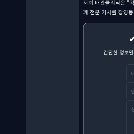
저희 배관클리닉은 “걱
께 전문 기사를 창영동
간단한 정보만