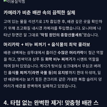
카메라가 비춘 배관 속의 끔찍한 실체
고여 있는 물을 석션기로 1차 흡입한 후, 배관 깊은 곳을 확인하
기 위해 초고화질 내시경 카메라를 투입했습니다. 모니터에 나
타난 장면은 말 그대로
‘막힘 원인의 종합선물세트’
였습니다.
머리카락 + 비누 찌꺼기 + 음식물의 최악 콜라보
배관 내벽에는 샴푸대에서 흘러간
수많은 머리카락
이 철근 역할
을 하고, 염색약과 샴푸 등
화학 비누 찌꺼기
가 시멘트 역할을
하며 얽혀 있었습니다. 게다가 탕비실 싱크대에서 무심코 버려
진
음식물 찌꺼기(라면 국물 등)의 유지방
까지 한데 뒤섞여, 일
반 배관에서는 보기 힘든 콘크리트 같은 거대한 복합 슬러지 덩
어리가 배관을 완벽하게 밀폐하고 있었습니다.
4. 타협 없는 완벽한 제거! 맞춤형 배관 스