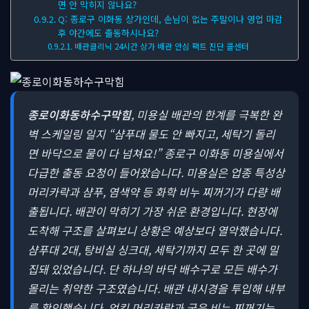
면 안 막히지 않나요?
Q: 종로구 이화동 상가인데, 손님이 없는 주말이나 영업 마감
후 야간에도 출동하시나요?
배관클리닉 24시간 상가 배관 안심 팩트 진단 콜센터
종로이화동하수구막힘
, 미용실 배관의 한계를 극복한 완
벽 스케일링 일지
“샴푸대 물도 안 빠지고, 세탁기 돌리
면 바닥으로 물이 다 넘쳐요!” 종로구 이화동 미용실에서
다급한 출동 요청이 들어왔습니다. 미용실은 업종 특성상
머리카락과 샴푸, 염색약 등 화학 비누 찌꺼기가 다량 배
출됩니다. 배관이 막히기 가장 쉬운 환경입니다. 현장에
도착해 구조를 살펴보니 상황은 예상보다 열악했습니다.
샴푸대 2대, 탕비실 싱크대, 세탁기까지 모두 한 곳에 밀
집돼 있었습니다. 단 하나의 바닥 배수구로 모든 배수가
몰리는 취약한 구조였습니다. 배관 내시경을 투입해 내부
를 확인했습니다. 엉킨 머리카락과 굳은 비누 찌꺼기는