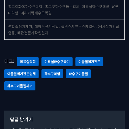
종로이화동하수구막힘, 종로구하수구뚫는업체, 미용실하수구역류, 샴푸
대막힘, 머리카락배수구막힘
복합슬러지제거, 대형석션기작업, 플렉스샤프트스케일링, 24시상가긴급
출동, 배관전문가작업일지
태그:
미용실막힘
미용실하수구뚫기
이물질제거전문
이물질제거전문업체
하수구막힘
하수구이물질
하수구이물질제거
답글 남기기