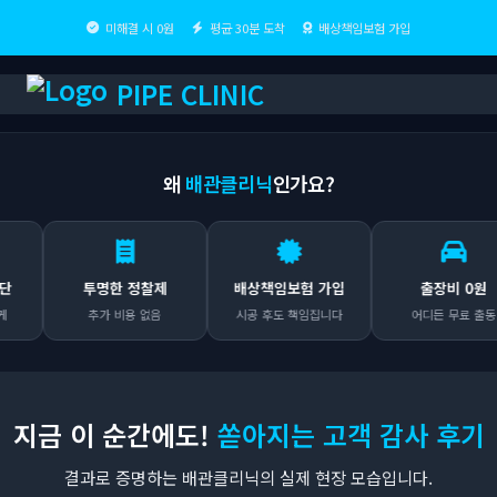
미해결 시 0원
평균 30분 도착
배상책임보험 가입
PIPE CLINIC
왜
배관클리닉
인가요?
투명한 정찰제
배상책임보험 가입
출장비 0원
추가 비용 없음
시공 후도 책임집니다
어디든 무료 출동
지금 이 순간에도!
쏟아지는 고객 감사 후기
결과로 증명하는 배관클리닉의 실제 현장 모습입니다.