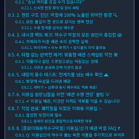
“손님 머리를 감길 수가 없습니다!”
신속한 현장 파악 및 장비 세팅
2. 현장 구조 진단: 막힘에 100% 노출된 취약한 환경 🔍
모든 물길이 한 곳으로 모이는 병목 현상
수용 한계를 넘어선 배수관
3. 내시경 팩트 체크: 하수구 막힘의 모든 원인이 총집합 😱
카메라가 비춘 배관 속의 끔찍한 실체
머리카락 + 비누 찌꺼기 + 음식물의 최악 콜라보
4. 타협 없는 완벽한 제거! 맞춤형 배관 스케일링 작전 🛠
약품이나 얇은 스프링으로는 어림없는 상태
샤프트 분쇄와 강력 석션의 협공
5. 대망의 통수 테스트: 한계치를 넘는 배수 확인 🌊
뽀얗게 속살을 드러낸 배관
세탁기 + 샴푸대 동시 배수에도 역류 제로!
6. 미용실 원장님들을 위한 ‘배관 수명 연장’ 꿀팁 💡
✔ 미용실 배관, 이것만 지켜도 역류를 막을 수 있습니다!
7. 작업 완료: 쾌적함을 되찾은 이화동 미용실 ✨
깔끔한 뒷정리와 철수
문제의 원인을 종합적으로 타파한 하루
8. [종로이화동하수구막힘] 미용실/상가 배관 막힘 FAQ ❓
Q: 미용실인데 하수구 뚫는 독한 약품을 주기적으로 부어주