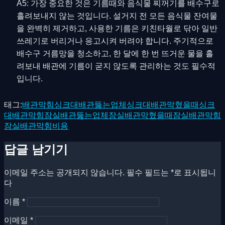
A5: 가장 중요한 것은 기름때와 음식물 찌꺼기를 배수구로
흘려보내지 않는 것입니다. 설거지 전 모든 음식물 잔여물
을 완벽히 제거하고, 사용한 기름은 키친타월로 닦아 일반
쓰레기로 버리거나 응고시켜 버려야 합니다. 주기적으로
배수구 거름망을 청소하고, 한 달에 한 번 뜨거운 물을 흘
려보내 배관에 기름이 굳지 않도록 관리하는 것도 필수적
입니다.
태그:
배관막힘
싱크대배관뚫는업체
싱크대배관막혔을때
싱크
대배관막힘
잠실배관뚫는업체
잠실배관막혔을때
잠실배관막힘
잠실배관막힘비용
답글 남기기
이메일 주소는 공개되지 않습니다.
필수 필드는
*
로 표시됩니
다
이름
*
이메일
*