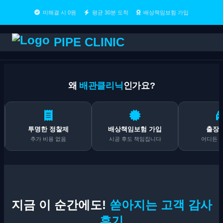
미해결 시 0원
평균 30분 도착
배상책임보험 가입
PIPE CLINIC
왜
배관클리닉
인가요?
투명한 정찰제
배상책임보험 가입
출장비 0원
추가 비용 없음
시공 후도 책임집니다
어디든 무료 출동
지금 이 순간에도!
쏟아지는 고객 감사
후기