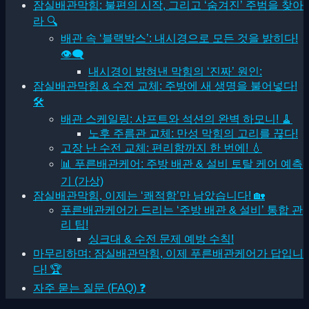
잠실배관막힘: 불편의 시작, 그리고 ‘숨겨진’ 주범을 찾아
라 🔍
배관 속 ‘블랙박스’: 내시경으로 모든 것을 밝히다!
👁🗨
내시경이 밝혀낸 막힘의 ‘진짜’ 원인:
잠실배관막힘 & 수전 교체: 주방에 새 생명을 불어넣다!
🛠
배관 스케일링: 샤프트와 석션의 완벽 하모니! 🧹
노후 주름관 교체: 만성 막힘의 고리를 끊다!
고장 난 수전 교체: 편리함까지 한 번에! 💧
📊 푸른배관케어: 주방 배관 & 설비 토탈 케어 예측
기 (가상)
잠실배관막힘, 이제는 ‘쾌적함’만 남았습니다! 🏡
푸른배관케어가 드리는 ‘주방 배관 & 설비’ 통합 관
리 팁!
싱크대 & 수전 문제 예방 수칙!
마무리하며: 잠실배관막힘, 이제 푸른배관케어가 답입니
다! 🏆
자주 묻는 질문 (FAQ) ❓