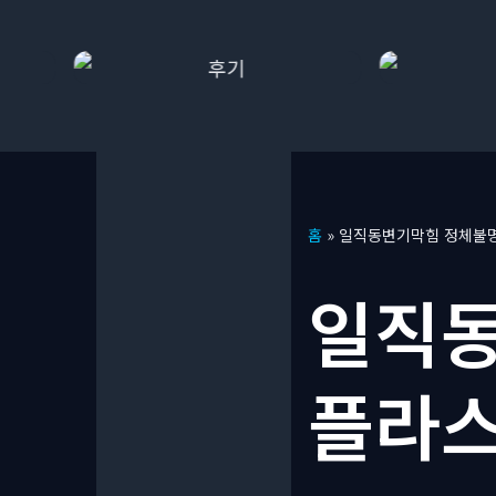
콘
홈
»
일직동변기막힘 정체불명
텐
츠
일직동
로
건
너
플라스
뛰
기