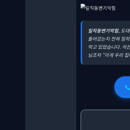
일직동변기막힘
, 도
들어갔는지 전혀 짐작조
막고 있었습니다. 석션
님조차 “이게 우리 
