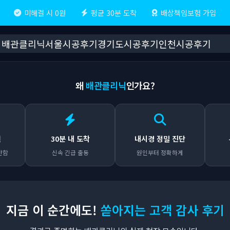
미해결 시 0원
평균 30분 도착
배상책임보험 가입
배관클리닉
서울시공후기
경기도시공후기
인천시공후기
왜
배관클리닉
인가요?
원
30분 내 도착
내시경 정밀 진단
안함
신속 긴급 출동
원인부터 정확하게
지금 이 순간에도!
쏟아지는 고객 감사 후기