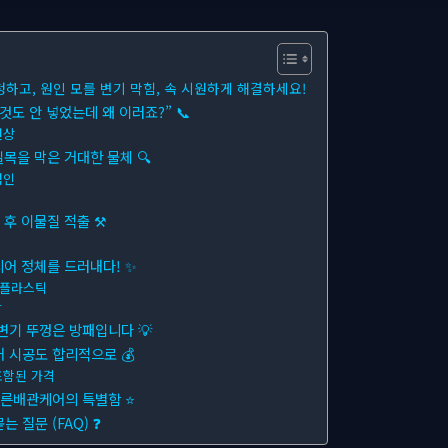
청하고, 원인 모를 변기 막힘, 속 시원하게 해결하세요!
도 안 넣었는데 왜 이러죠?” 📞
현상
길목을 막은 거대한 물체 🔍
범인
 후 이물질 적출 ⚒
디어 정체를 드러내다! ✨
진 플라스틱
함
변기 뚜껑은 방패입니다 💡
 시공도 합리적으로 💰
포함된 가격
푸른배관케어의 특별함 ⭐
 질문 (FAQ) ❓