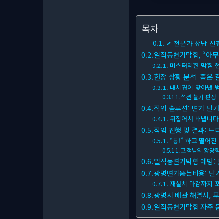
목차
✔ 전문가 상담 신
일직동변기막힘, “아무것
미스터리한 막힘 
현장 상황 분석: 좁은 
내시경이 찾아낸 
석션 불가 판정
작업 솔루션: 변기 탈거
뒤집어서 빼냅니다
작업 진행 및 결과: 드
“퉁!” 하고 떨어
고객님의 황당
일직동변기막힘 예방: 
광명변기뚫는비용: 탈거
재설치 마감까지 
광명시 배관 해결사, 
일직동변기막힘 자주 묻는