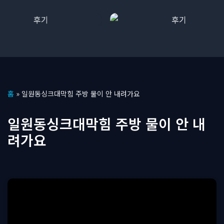
콘
홈
»
일원동싱크대막힘 주방 물이 안 내려가요
텐
츠
일원동싱크대막힘 주방 물이 안 내
로
려가요
건
너
뛰
기