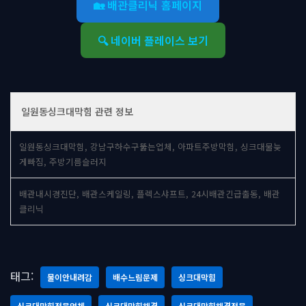
🏡 배관클리닉 홈페이지
🔍 네이버 플레이스 보기
일원동싱크대막힘 관련 정보
일원동싱크대막힘, 강남구하수구뚫는업체, 아파트주방막힘, 싱크대물늦
게빠짐, 주방기름슬러지
배관내시경진단, 배관스케일링, 플렉스샤프트, 24시배관긴급출동, 배관
클리닉
태그:
물이안내려감
배수느림문제
싱크대막힘
싱크대막힘전문업체
싱크대막힘해결
싱크대막힘해결전문