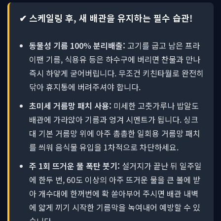
✔ 스케일링 후, 새 배관을 유지하는 필수 습관!
동물성 기름 100% 분리배출:
고기를 굽고 남은 프라
이팬 기름, 식용유 등은 하수구에 버리면 찬물과 만나
즉시 하얗게 굳어버립니다. 무조건 키친타월로 완전히
닦아 휴지통에 버려주셔야 합니다.
초미세 거름망 패치 사용:
미세한 고춧가루나 밥알도
배관에 가라앉아 기름과 엉겨 시멘트가 됩니다. 싱크
대 기본 거름망 위에 아주 촘촘한 일회용 거름망 패치
를 씌워 음식물 유입을 1차적으로 차단하세요.
주 1회 뜨거운 물 폭탄 붓기:
설거지가 끝난 뒤 일주일
에 한두 번, 60도 이상의 아주 뜨거운 물을 큰 볼에 받
아 개수대에 한꺼번에 확 쏟아부어 주시면 배관 내벽
에 얇게 끼기 시작한 기름막을 녹여내어 예방할 수 있