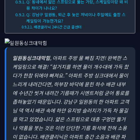
Q: 동네에서 얇은 스프링으로 뚫는 거랑, 스케일링이랑 왜 비
용 차이가 나나요?
Q: 강남구 일원동, 퇴근 후 늦은 저녁이나 주말에도 출장 스
케일링이 가능한가요?
배관클리닉 24시간 긴급 콜센터
일원동싱크대막힘
, 아파트 주방 물 빠짐 지연! 완벽한 스
케일링으로 해결!
“설거지를 하면 물이 개수대에 가득 찼
다가 한참 뒤에야 빠져요.” 아파트 주방 싱크대에서 물이
느리게 내려간다면, 하부장 바닥에 묻힌 하수 배관 내부
에 수년간 씻겨 내려간 기름때가 시멘트처럼 굳어 통로를
좁혀놓았기 때문입니다. 강남구 일원동의 한 아파트 고객
님 댁 역시 배관 속에 하얀 유지방 슬러지가 가득 차 물길
을 막고 있었습니다. 얇은 스프링으로 대충 구멍만 뚫거
나 약품을 붓는 것은 이런 단단한 기름 화석에 전혀 소용
이 없습니다. 배관클리닉은 아파트 층간 소음과 배관 파