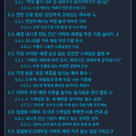
“주방 물이 너무 안 내려가서 설거지하기가 겁나요”
느린 배수는 역류의 전조증상입니다
현장 상황 점검: 답답하게 고여있는 개수대 🔍
천천히 빠지는 탁한 물과 하부장 악취
강력 석션기로 1차 흡입 및 시야 확보
배관 내시경 정밀 진단: 아파트 배관을 막은 기름 슬러지 🔬
모니터를 가득 채운 하얀 기름 화석
약품이 그동안 소용없었던 이유
작업 브리핑: 배관 손상 없는 안전한 스케일링 플랜 ⚒
“아파트 배관에 무리 없이, 찌꺼기만 섬세하게 갈아냅니다”
비용 부풀림 없는 투명한 정찰제 안내
작업 완료: 묵은 체증을 날리는 쾌속 통수 ✨
드르륵! 파열음과 함께 박살 나는 기름때
내시경 증명과 콰르르 쏟아지는 폭포수
아파트 주방 배관 수명을 늘리는 슬기로운 관리 꿀팁 💡
✔ 스케일링 후, 새 배관을 유지하는 필수 습관!
‘꾸르륵’ 소리가 나면 지체 없이 전문가를 부르세요
일원동 아파트 싱크대 스케일링 투명한 비용 안내 💰
내시경 진단 기반의 뻥튀기 없는 정직한 견적
100% 사전 동의 및 완벽한 결과 증명 후 결제
일원동싱크대막힘 아파트 배관 자주 묻는 질문 (FAQ) ❓