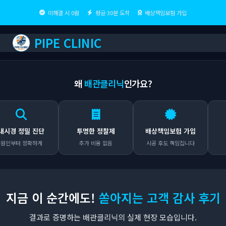
미해결 시 0원
평균 30분 도착
배상책임보험 가입
PIPE CLINIC
왜
배관클리닉
인가요?
정밀 진단
투명한 정찰제
배상책임보험 가입
출장비
 정확하게
추가 비용 없음
시공 후도 책임집니다
어디든 무
지금 이 순간에도!
쏟아지는 고객 감사 후기
결과로 증명하는 배관클리닉의 실제 현장 모습입니다.