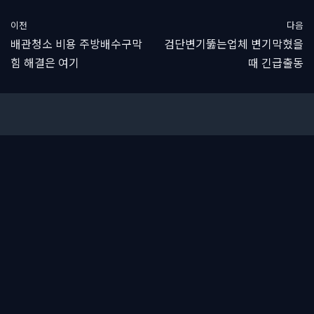
이전
다음
배관청소 비용 주방배수구막
검단변기뚫는업체 변기막혔을
힘 해결은 여기
때 긴급출동