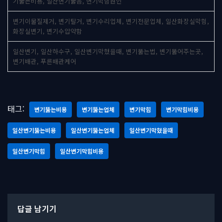
기뚫는비용, 일산변기뚫음, 변기막힘원인
변기이물질제거, 변기탈거, 변기수리업체, 변기전문업체, 일산화장실막힘,
화장실변기, 변기수압약함
일산변기, 일산하수구, 일산변기막혔을때, 변기뚫는법, 변기뚫어주는곳,
변기배관, 푸른배관케어
태그:
변기뚫는비용
변기뚫는업체
변기막힘
변기막힘비용
일산변기뚫는비용
일산변기뚫는업체
일산변기막혔을때
일산변기막힘
일산변기막힘비용
답글 남기기