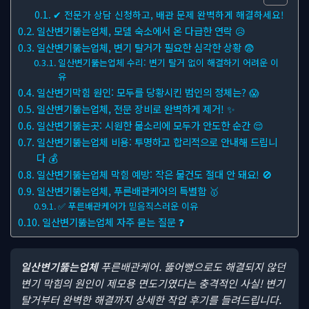
✔ 전문가 상담 신청하고, 배관 문제 완벽하게 해결하세요!
일산변기뚫는업체, 모델 숙소에서 온 다급한 연락 😥
일산변기뚫는업체, 변기 탈거가 필요한 심각한 상황 😨
일산변기뚫는업체 수리: 변기 탈거 없이 해결하기 어려운 이
유
일산변기막힘 원인: 모두를 당황시킨 범인의 정체는? 😱
일산변기뚫는업체, 전문 장비로 완벽하게 제거! ✨
일산변기뚫는곳: 시원한 물소리에 모두가 안도한 순간 😌
일산변기뚫는업체 비용: 투명하고 합리적으로 안내해 드립니
다 💰
일산변기뚫는업체 막힘 예방: 작은 물건도 절대 안 돼요! 🚫
일산변기뚫는업체, 푸른배관케어의 특별함 🥇
✅ 푸른배관케어가 믿음직스러운 이유
일산변기뚫는업체 자주 묻는 질문 ❓
일산변기뚫는업체
푸른배관케어. 뚫어뻥으로도 해결되지 않던
변기 막힘의 원인이 제모용 면도기였다는 충격적인 사실! 변기
탈거부터 완벽한 해결까지 상세한 작업 후기를 들려드립니다.