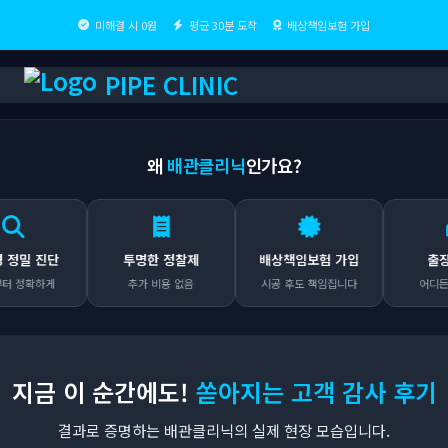
미해결 시 0원
평균 30분 도착
배상책임보험 가입
PIPE CLINIC
왜
배관클리닉
인가요?
밀 진단
투명한 정찰제
배상책임보험 가입
출장비 
확하게
추가 비용 없음
시공 후도 책임집니다
어디든 무료
지금 이 순간에도!
쏟아지는 고객 감사 후기
결과로 증명하는 배관클리닉의 실제 현장 모습입니다.