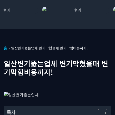
콘
홈
»
일산변기뚫는업체 변기막혔을때 변기막힘비용까지!
텐
츠
일산변기뚫는업체 변기막혔을때 변
로
기막힘비용까지!
건
너
뛰
기
목차