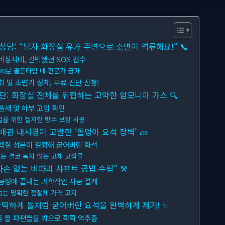
담: “남자 화장실 유가 주변으로 소변이 역류해요!” 📞
비상사태, 긴박했던 SOS 접수
30분 골든타임 내 전문가 급파
취 및 소변기 정체, 무료 진단 신청!
단: 화장실 전체를 위협하는 고약한 암모니아 가스 🔍
틈새 및 하부 고임 확인
결을 위한 철저한 방수 보양 시공
배관 내시경이 고발한 ‘돌덩이 요석 장벽’ 🧱
단백질 성분이 결합해 굳어버린 화석
는 결코 녹지 않는 고체 고착물
파손 없는 비파괴 샤프트 공법 수립” ⚒
 공정에 끝내는 과학적인 시공 설계
없는 명확한 정찰제 가격 고지
 딱딱하게 돌처럼 굳어버린 요석을 완벽하게 제거! ✨
줌 돌 파편들을 밖으로 쫙쫙 역추출