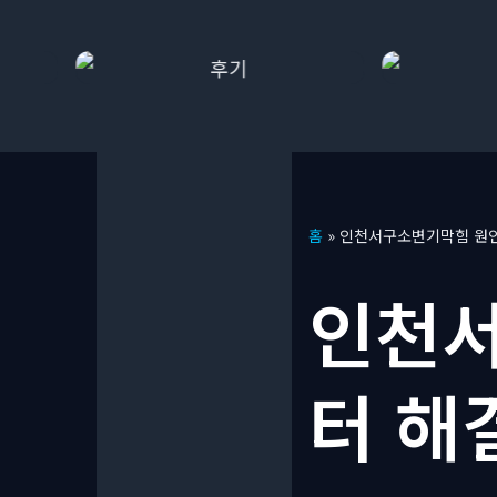
콘
홈
»
인천서구소변기막힘 원
텐
츠
인천서
로
건
너
터 해
뛰
기