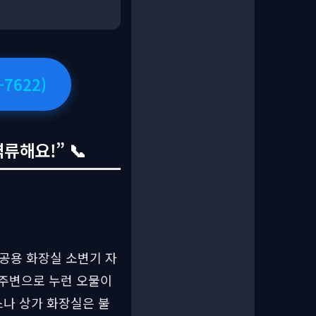
7622)
류해요!” 📞
공용 화장실 소변기 자
 주변으로 누런 오물이
나 상가 화장실은 불