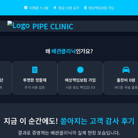
미해결 시 0원
평균 30분 도착
배상책임보험 가입
PIPE CLINIC
왜
배관클리닉
인가요?
투명한 정찰제
배상책임보험 가입
출장비 0원
추가 비용 없음
시공 후도 책임집니다
어디든 무료 출동
지금 이 순간에도!
쏟아지는 고객 감사 후기
결과로 증명하는 배관클리닉의 실제 현장 모습입니다.