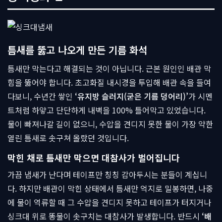
틈새를 뚫고 나오게 만든 기름 화석
틈새만 막는다고 해결되는 것이 아닙니다. 근본 원인인 배관 막
힘을 뚫어야 합니다. 초고화질 내시경을 투입해 배관 속을 들여
다보니, 수년간 쌓인
‘유지방 슬러지(굳은 기름 덩어리)’
가 시멘
트처럼 하얗고 단단하게 내벽을 100% 틀어막고 있었습니다.
물이 빠져나갈 길이 없으니, 수압을 견디지 못한 물이 가장 약한
열린 틈새로 솟구쳐 올랐던 것입니다.
막힌 채로 틈새만 막으면 대참사가 벌어집니다
가끔 냄새가 난다며 테이프만 칭칭 감아두시는 분들이 계십니
다. 하지만 배관이 막힌 상태에서 틈새만 억지로 밀봉하면, 나중
에 물이 역류할 때 그 수압을 견디지 못하고 테이프가 터지거나
싱크대 위로 똥물이 솟구치는 대참사가 발생합니다. 반드시
‘배