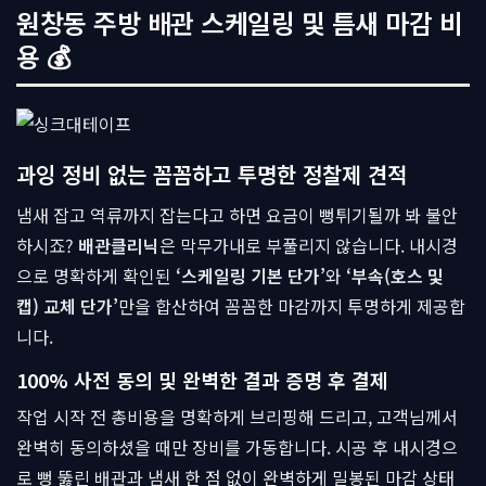
원창동 주방 배관 스케일링 및 틈새 마감 비
용 💰
과잉 정비 없는 꼼꼼하고 투명한 정찰제 견적
냄새 잡고 역류까지 잡는다고 하면 요금이 뻥튀기될까 봐 불안
하시죠?
배관클리닉
은 막무가내로 부풀리지 않습니다. 내시경
으로 명확하게 확인된
‘스케일링 기본 단가’
와
‘부속(호스 및
캡) 교체 단가’
만을 합산하여 꼼꼼한 마감까지 투명하게 제공합
니다.
100% 사전 동의 및 완벽한 결과 증명 후 결제
작업 시작 전 총비용을 명확하게 브리핑해 드리고, 고객님께서
완벽히 동의하셨을 때만 장비를 가동합니다. 시공 후 내시경으
로 뻥 뚫린 배관과 냄새 한 점 없이 완벽하게 밀봉된 마감 상태