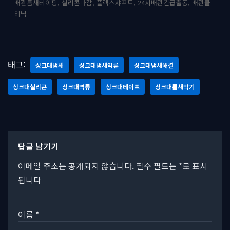
배관틈새테이핑, 실리콘마감, 플렉스샤프트, 24시배관긴급출동, 배관클
리닉
태그:
싱크대냄새
싱크대냄새역류
싱크대냄새해결
싱크대실리콘
싱크대역류
싱크대테이프
싱크대틈새막기
답글 남기기
이메일 주소는 공개되지 않습니다.
필수 필드는
*
로 표시
됩니다
이름
*