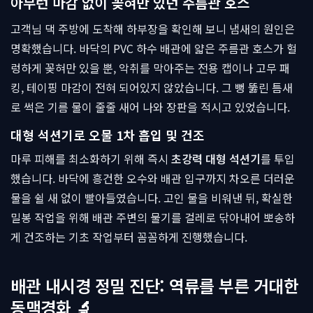
아무런 마감 없이 꽂혀만 있던 주름관 호스
고객님 댁 주방에 도착해 하부장을 확인해 보니 냄새의 원인은
명확했습니다. 바닥의 PVC 하수 배관에 얇은 주름관 호스가 헐
렁하게 꽂혀만 있을 뿐, 악취를 막아주는 전용 캡이나 고무 패
킹, 테이핑 마감이 전혀 되어있지 않았습니다. 그 뻥 뚫린 틈새
로 썩은 기름 물이 줄줄 새어 나와 장판을 적시고 있었습니다.
대형 석션기로 오물 1차 흡입 및 건조
마루 피해를 최소화하기 위해 즉시
초강력 대형 석션기
를 투입
했습니다. 바닥에 흥건한 오수와 배관 입구까지 차오른 더러운
물을 쉴 새 없이 빨아들였습니다. 고인 물을 비워낸 뒤, 확실한
밀봉 작업을 위해 배관 주변의 물기를 걸레로 닦아내어 뽀송하
게 건조하는 기초 작업부터 꼼꼼하게 진행했습니다.
배관 내시경 정밀 진단: 역류를 부른 거대한
동맥경화 🔬