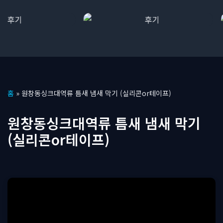
콘
홈
»
원창동싱크대역류 틈새 냄새 막기 (실리콘or테이프)
텐
츠
원창동싱크대역류 틈새 냄새 막기
로
(실리콘or테이프)
건
너
뛰
기