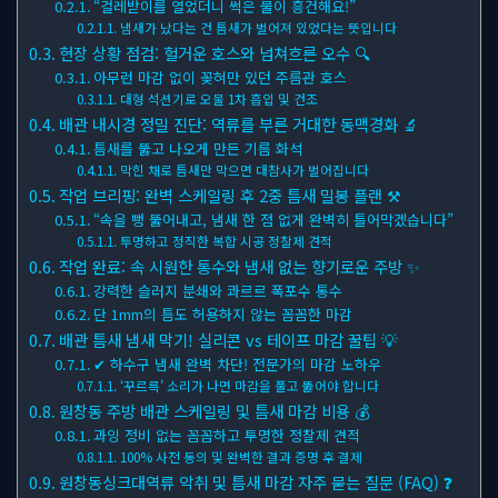
“걸레받이를 열었더니 썩은 물이 흥건해요!”
냄새가 났다는 건 틈새가 벌어져 있었다는 뜻입니다
현장 상황 점검: 헐거운 호스와 넘쳐흐른 오수 🔍
아무런 마감 없이 꽂혀만 있던 주름관 호스
대형 석션기로 오물 1차 흡입 및 건조
배관 내시경 정밀 진단: 역류를 부른 거대한 동맥경화 🔬
틈새를 뚫고 나오게 만든 기름 화석
막힌 채로 틈새만 막으면 대참사가 벌어집니다
작업 브리핑: 완벽 스케일링 후 2중 틈새 밀봉 플랜 ⚒
“속을 뻥 뚫어내고, 냄새 한 점 없게 완벽히 틀어막겠습니다”
투명하고 정직한 복합 시공 정찰제 견적
작업 완료: 속 시원한 통수와 냄새 없는 향기로운 주방 ✨
강력한 슬러지 분쇄와 콰르르 폭포수 통수
단 1mm의 틈도 허용하지 않는 꼼꼼한 마감
배관 틈새 냄새 막기! 실리콘 vs 테이프 마감 꿀팁 💡
✔ 하수구 냄새 완벽 차단! 전문가의 마감 노하우
‘꾸르륵’ 소리가 나면 마감을 풀고 뚫어야 합니다
원창동 주방 배관 스케일링 및 틈새 마감 비용 💰
과잉 정비 없는 꼼꼼하고 투명한 정찰제 견적
100% 사전 동의 및 완벽한 결과 증명 후 결제
원창동싱크대역류 악취 및 틈새 마감 자주 묻는 질문 (FAQ) ❓