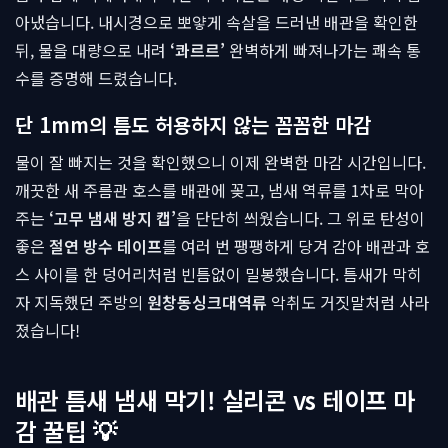
아냈습니다. 내시경으로 뽀얗게 속살을 드러낸 배관을 확인한
뒤, 물을 대량으로 내려
‘콰르르’
완벽하게 빠져나가는 쾌속 통
수를 증명해 드렸습니다.
단 1mm의 틈도 허용하지 않는 꼼꼼한 마감
물이 잘 빠지는 것을 확인했으니 이제 완벽한 마감 시간입니다.
깨끗한 새 주름관 호스를 배관에 꽂고, 냄새 역류를 1차로 막아
주는
‘고무 냄새 방지 캡’
을 단단히 씌웠습니다. 그 위로 탄성이
좋은
절연 방수 테이프
를 여러 번 팽팽하게 당겨 감아 배관과 호
스 사이를 한 덩어리처럼 빈틈없이 밀봉했습니다. 틈새가 막히
자 지독했던 주방의
원창동싱크대역류
악취도 거짓말처럼 사라
졌습니다!
배관 틈새 냄새 막기! 실리콘 vs 테이프 마
감 꿀팁 💡