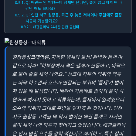
Q: 배관은 안 막혔는데 냄새만 난다면, 뚫지 않고 테이프 마
감만 해도 되나요?
Q: 인천 서구 원창동, 퇴근 후 늦은 저녁이나 주말에도 출장
시공이 가능한가요?
배관클리닉 24시간 긴급 콜센터
원창동싱크대역류
, 지독한 냄새와 물샘! 완벽한 틈새 마
감으로 타파!
“하부장에서 썩은 냄새가 진동하고, 바닥으
로 물이 줄줄 새어 나와요.” 싱크대 하부의 악취와 역류
는 바닥 하수관과 호스가 연결되는 부위의 ‘틈새’가 벌어
져 있을 때 발생합니다. 배관이 기름때로 좁아져 물이 시
원하게 빠지지 못하고 역류하는데, 틈새마저 열려있으니
오수와 악취가 그대로 주방을 덮치게 된 것입니다. 인천
서구 원창동 고객님 댁 역시 벌어진 배관 틈새로 시커먼
물이 새어 나와 마루가 젖어가고 있었습니다. 배관클리닉
은 먼저 넘친 오수를 강력 석션기로 제거하고, 특수 장비