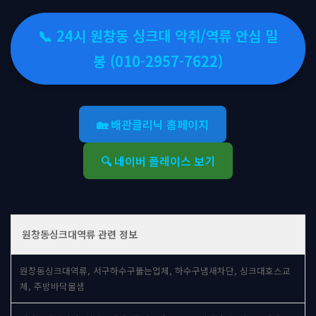
📞 24시 원창동 싱크대 악취/역류 안심 밀
봉 (010-2957-7622)
🏡 배관클리닉 홈페이지
🔍 네이버 플레이스 보기
원창동싱크대역류 관련 정보
원창동싱크대역류, 서구하수구뚫는업체, 하수구냄새차단, 싱크대호스교
체, 주방바닥물샘