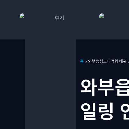
콘
홈
»
와부읍싱크대막힘 배관 
텐
츠
와부읍
로
건
너
일링 
뛰
기