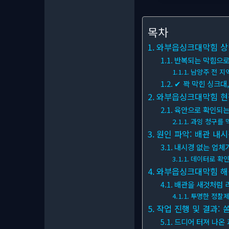
목차
와부읍싱크대막힘 상담:
반복되는 막힘으로
남양주 전 지역
✔ 꽉 막힌 싱크대
와부읍싱크대막힘 현장
육안으로 확인되는
과잉 청구를 
원인 파악: 배관 내시
내시경 없는 업체가
데이터로 확
와부읍싱크대막힘 해결
배관을 새것처럼 
투명한 정찰제
작업 진행 및 결과: 
드디어 터져 나온 