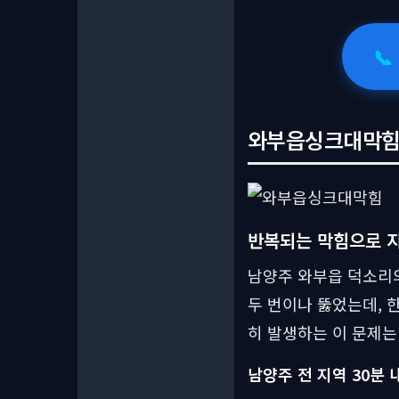
📞
와부읍싱크대막힘 상
반복되는 막힘으로 
남양주 와부읍 덕소리의
두 번이나 뚫었는데, 
히 발생하는 이 문제는
남양주 전 지역 30분 