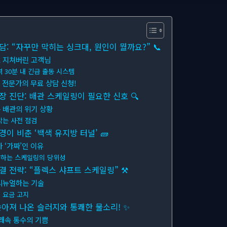
 “자꾸만 막히는 싱크대, 원인이 뭘까요?” 📞
 지쳐버린 고객님
 30분 내 긴급 출동 시스템
, 전문가의 무료 상담 신청!
 진단: 배관 스케일링이 필요한 신호 🔍
 배관의 위기 상황
막는 사전 점검
경이 비춘 ‘백색 유지방 터널’ 🧱
 ‘가짜’인 이유
인하는 스케일링의 당위성
 전략: “플렉스 샤프트 스케일링” ⚒
리뉴얼하는 기술
 요금 고지
쏟아져 나온 슬러지와 통쾌한 물소리! ✨
쾌속 통수의 기쁨