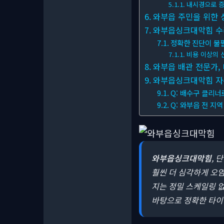
내시경으로 증
와부읍 주민을 위한 
와부읍싱크대막힘 수리
정확한 진단이 불
비용 이상의 
와부읍 배관 전문가,
와부읍싱크대막힘 자주 
Q: 배수구 클리너
Q: 와부읍 전 지
와부읍싱크대막힘
, 
훨씬 더 심각하게 오염
지는 정밀 스케일링 
바탕으로 정확한 타이