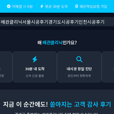
미해결 시 0원
평균 30분 도착
배상책임보험 가입
배관클리닉
서울시공후기
경기도시공후기
인천시공후기
왜
배관클리닉
인가요?
원
30분 내 도착
내시경 정밀 진단
안함
신속 긴급 출동
원인부터 정확하게
지금 이 순간에도!
쏟아지는 고객 감사 후기