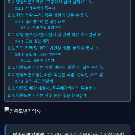
영종도변기역류, “2층에서 물이 넘쳐요!” 📞
상가주택의 특수성
현장 상황 분석: 좁은 배관과 낮은 수압 🔍
내시경으로 본 배관 내부
장비 진입 불가 판정
작업 솔루션: 변기 탈거 및 배관 확장 스케일링 ⚒
근본 원인 제거
작업 진행 및 결과: 범인은 바로 ‘물티슈 뭉치’ ✨
끝없이 나오는 하얀 천
배관 길 넓히기
영종도변기역류 예방: 배관이 좁은 집 필수 수칙 💡
영종도변기뚫는비용: 확실한 작업, 정직한 가격 💰
탈거 시공 정찰제
영종도 배관 해결사, 푸른배관케어의 특별함 ⭐
영종도변기역류 자주 묻는 질문 (FAQ) ❓
영종도변기역류
, 1층 마트와 2층 주택의 배관 비상! 인천