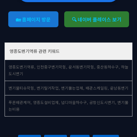
🏡 홈페이지 방문
🔍 네이버 플레이스 보기
영종도변기역류 관련 키워드
영종도변기역류, 인천중구변기막힘, 운서동변기막힘, 중산동하수구, 하늘
도시변기
변기물티슈막힘, 변기탈거작업, 변기뚫는업체, 배관스케일링, 운남동변기
푸른배관케어, 영종도설비업체, 넙디마을하수구, 공항신도시변기, 변기뚫
는비용