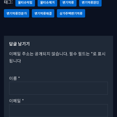
태그:
물티슈막힘
물티슈제거
변기역류
변기역류원인
변기역류전문가
변기역류해결
상가주택변기역류
답글 남기기
이메일 주소는 공개되지 않습니다.
필수 필드는
*
로 표시
됩니다
이름
*
이메일
*