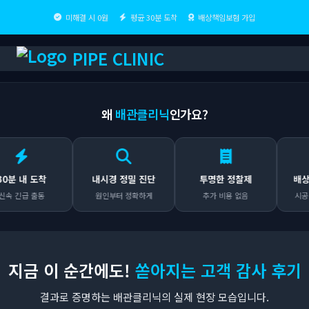
미해결 시 0원
평균 30분 도착
배상책임보험 가입
PIPE CLINIC
왜
배관클리닉
인가요?
 내 도착
내시경 정밀 진단
투명한 정찰제
배상책임
긴급 출동
원인부터 정확하게
추가 비용 없음
시공 후도
지금 이 순간에도!
쏟아지는 고객 감사 후기
결과로 증명하는 배관클리닉의 실제 현장 모습입니다.