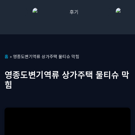
콘
홈
»
영종도변기역류 상가주택 물티슈 막힘
텐
츠
영종도변기역류 상가주택 물티슈 막
로
힘
건
너
뛰
기