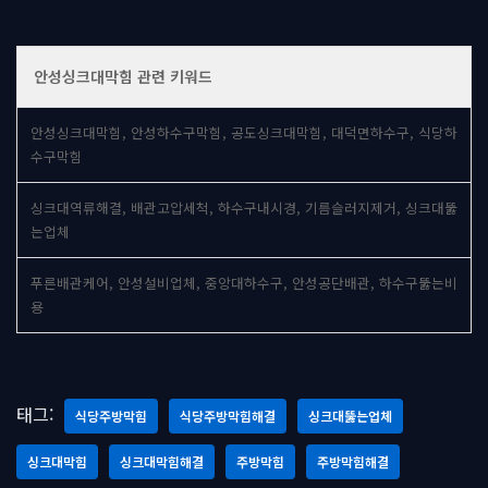
안성싱크대막힘 관련 키워드
안성싱크대막힘, 안성하수구막힘, 공도싱크대막힘, 대덕면하수구, 식당하
수구막힘
싱크대역류해결, 배관고압세척, 하수구내시경, 기름슬러지제거, 싱크대뚫
는업체
푸른배관케어, 안성설비업체, 중앙대하수구, 안성공단배관, 하수구뚫는비
용
태그:
식당주방막힘
식당주방막힘해결
싱크대뚫는업체
싱크대막힘
싱크대막힘해결
주방막힘
주방막힘해결