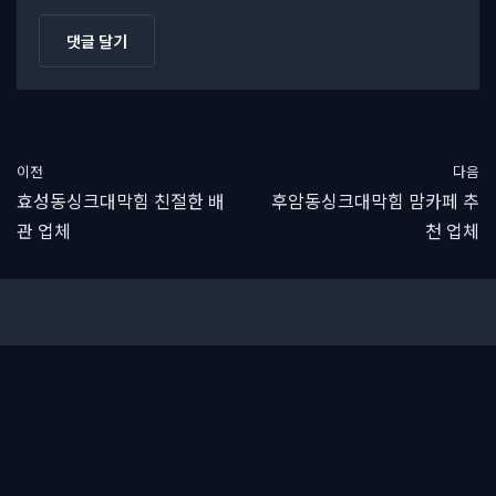
이전
다음
효성동싱크대막힘 친절한 배
후암동싱크대막힘 맘카페 추
관 업체
천 업체