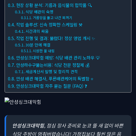
현장 상황 분석: 기름과 음식물의 합작품 🔍
식당 배관의 숙명
거름망을 뚫고 나간 찌꺼기
작업 솔루션: 신속 정확한 스케일링 ⚒
시간과의 싸움
작업 진행 및 결과: 뚫렸다! 정상 영업 개시 ✨
30분 만에 해결
시원한 물 내림
안성싱크대막힘 예방: 식당 배관 관리 노하우 💡
안성하수구뚫는비용: 식당 전문 정찰제 💰
세금계산서 발행 및 합리적 견적
안성 배관 해결사, 푸른배관케어의 특별함 ⭐
안성싱크대막힘 자주 묻는 질문 (FAQ) ❓
안성싱크대막힘
, 점심 장사 준비로 눈코 뜰 새 없이 바쁜
식당 주방이 멈춰버렸습니다! 가정집보다 훨씬 많은 음