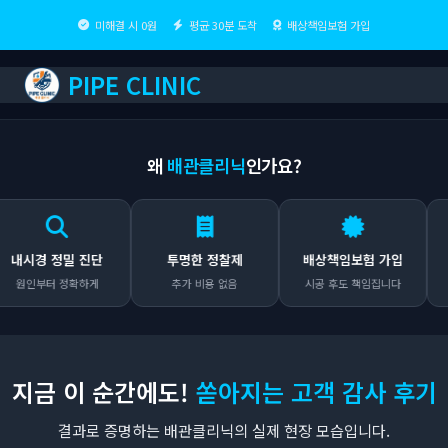
미해결 시 0원
평균 30분 도착
배상책임보험 가입
PIPE CLINIC
왜
배관클리닉
인가요?
시경 정밀 진단
투명한 정찰제
배상책임보험 가입
인부터 정확하게
추가 비용 없음
시공 후도 책임집니다
어
지금 이 순간에도!
쏟아지는 고객 감사 후기
결과로 증명하는 배관클리닉의 실제 현장 모습입니다.