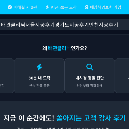
미해결 시 0원
평균 30분 도착
배상책임보험 가입
배관클리닉
서울시공후기
경기도시공후기
인천시공후기
왜
배관클리닉
인가요?
원
30분 내 도착
내시경 정밀 진단
안함
신속 긴급 출동
원인부터 정확하게
지금 이 순간에도!
쏟아지는 고객 감사 후기