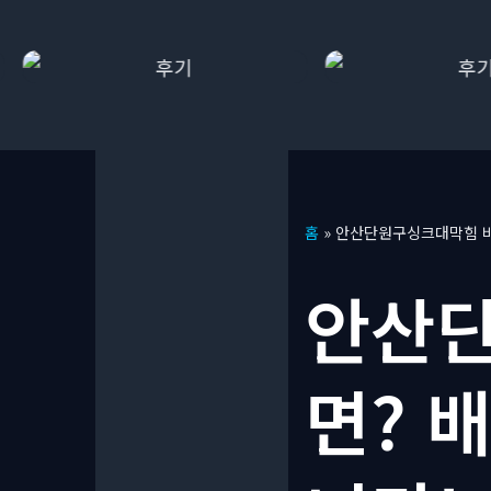
콘
홈
»
안산단원구싱크대막힘 비
텐
츠
안산단
로
건
너
면? 
뛰
기