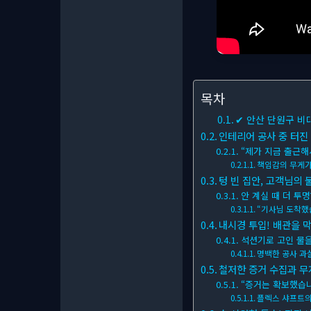
목차
✔ 안산 단원구 비
인테리어 공사 중 터진 
“제가 지금 출근해
책임감의 무게가
텅 빈 집안, 고객님의 
안 계실 때 더 투
“기사님 도착했
내시경 투입! 배관을 막
석션기로 고인 물을
명백한 공사 과
철저한 증거 수집과 무
“증거는 확보했습니
플렉스 샤프트의