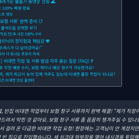
내려가는 물줄기 동영상 전송 🌊
 100% 복원 완료
스트 영상
보험 서류’ 완벽 준비 📑
 풀어드릴 강력한 무기
 작업 전/후 사진 100% 구비
리닉의 정직함과 책임감 💖
트레스가 다 날아갔어요!”
에서 더 빛나는 프로의 자세
비대면 작업 및 서류 발급 자주 묻는 질문 (FAQ) ❓
 후 막힌 배관 수리, 보험 처리나 배상 청구가 가능한가요?
지역, 제가 퇴근이 늦어 집에 아무도 없는데 비대면 출장 작업이 되나요?
시간 비대면 안심 콜센터
힘
, 빈집 비대면 작업부터 보험 청구 서류까지 완벽 해결!
“제가 직장이
드려서 막힌 것 같아요. 보험 청구 서류 좀 꼼꼼히 챙겨주실 수 있나
 걸려 온 다급한 비대면 작업 요청! 현장에는 고객님이 안 계셨지만
 빈 집으로 진입했습니다. 새 싱크대 하부장을 열어 내시경을 투입해