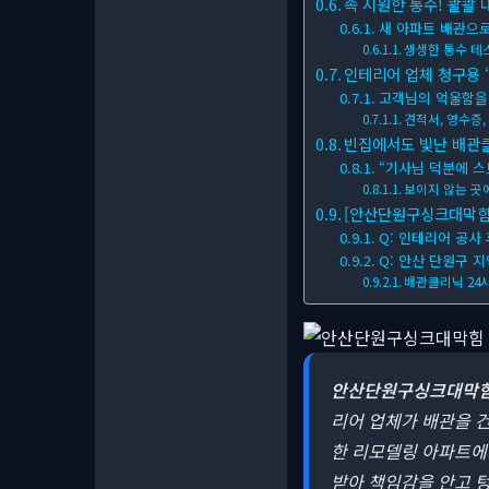
속 시원한 통수! 콸콸 
새 아파트 배관으로
생생한 통수 테
인테리어 업체 청구용 ‘
고객님의 억울함을
견적서, 영수증,
빈집에서도 빛난 배관클
“기사님 덕분에 스
보이지 않는 곳
[안산단원구싱크대막힘] 
Q: 인테리어 공사
Q: 안산 단원구 
배관클리닉 24
안산단원구싱크대막
리어 업체가 배관을 건
한 리모델링 아파트에서
받아 책임감을 안고 텅