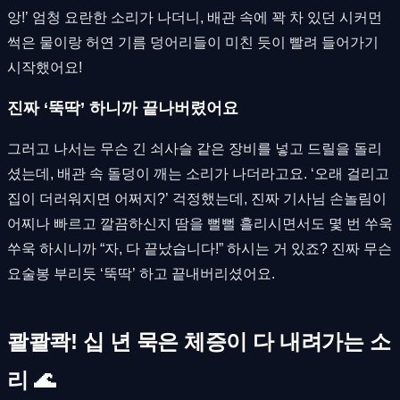
앙!’ 엄청 요란한 소리가 나더니, 배관 속에 꽉 차 있던 시커먼
썩은 물이랑 허연 기름 덩어리들이 미친 듯이 빨려 들어가기
시작했어요!
진짜 ‘뚝딱’ 하니까 끝나버렸어요
그러고 나서는 무슨 긴 쇠사슬 같은 장비를 넣고 드릴을 돌리
셨는데, 배관 속 돌덩이 깨는 소리가 나더라고요. ‘오래 걸리고
집이 더러워지면 어쩌지?’ 걱정했는데, 진짜 기사님 손놀림이
어찌나 빠르고 깔끔하신지 땀을 뻘뻘 흘리시면서도 몇 번 쑤욱
쑤욱 하시니까 “자, 다 끝났습니다!” 하시는 거 있죠? 진짜 무슨
요술봉 부리듯 ‘뚝딱’ 하고 끝내버리셨어요.
콸콸콱! 십 년 묵은 체증이 다 내려가는 소
리 🌊