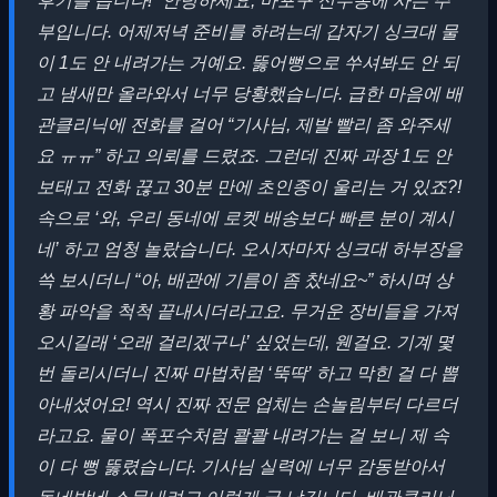
후기를 씁니다!” 안녕하세요, 마포구 신수동에 사는 주
부입니다. 어제저녁 준비를 하려는데 갑자기 싱크대 물
이 1도 안 내려가는 거예요. 뚫어뻥으로 쑤셔봐도 안 되
고 냄새만 올라와서 너무 당황했습니다. 급한 마음에 배
관클리닉에 전화를 걸어 “기사님, 제발 빨리 좀 와주세
요 ㅠㅠ” 하고 의뢰를 드렸죠. 그런데 진짜 과장 1도 안
보태고 전화 끊고 30분 만에 초인종이 울리는 거 있죠?!
속으로 ‘와, 우리 동네에 로켓 배송보다 빠른 분이 계시
네’ 하고 엄청 놀랐습니다. 오시자마자 싱크대 하부장을
쓱 보시더니 “아, 배관에 기름이 좀 찼네요~” 하시며 상
황 파악을 척척 끝내시더라고요. 무거운 장비들을 가져
오시길래 ‘오래 걸리겠구나’ 싶었는데, 웬걸요. 기계 몇
번 돌리시더니 진짜 마법처럼 ‘뚝딱’ 하고 막힌 걸 다 뽑
아내셨어요! 역시 진짜 전문 업체는 손놀림부터 다르더
라고요. 물이 폭포수처럼 콸콸 내려가는 걸 보니 제 속
이 다 뻥 뚫렸습니다. 기사님 실력에 너무 감동받아서