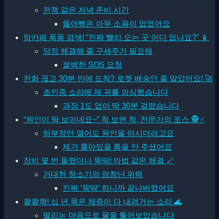
전쟁 같은 저녁 준비 시간
뚫어뻥은 아무 소용이 없었어요
맘카페 폭풍 검색! “진짜 빨리 오는 곳 어디 없나요?” 📱
당장 해결해 줄 구세주가 필요해
절박한 SOS 요청
전화 끊고 30분 만에 도착? 로켓 배송인 줄 알았어요! 🚀
초인종 소리에 제 귀를 의심했습니다
과장 1도 없이 딱 30분 걸렸습니다
“원인이 딱 보이네요~” 척 보면 척, 전문가의 포스 🕵♂
하부장만 열어도 원인을 아시더라고요
제가 쫄아있을 틈을 안 주셨어요
장비 몇 번 돌렸더니 뚝딱! 마법 같은 해결 🪄
거대한 청소기의 엄청난 위력
진짜 ‘뚝딱’ 하니까 끝나버렸어요
콸콸콱! 십 년 묵은 체증이 다 내려가는 소리 🌊
떨리는 마음으로 물을 틀어보았습니다