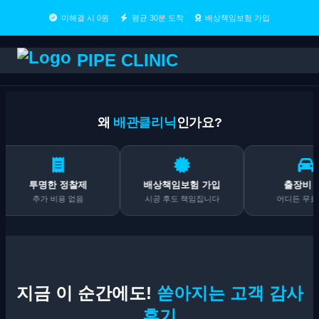
미해결 시 0원
평균 30분 도착
배상책임보험 가입
PIPE CLINIC
왜
배관클리닉
인가요?
투명한 정찰제
배상책임보험 가입
출장비 0원
추가 비용 없음
시공 후도 책임집니다
어디든 무료 출동
지금 이 순간에도!
쏟아지는 고객 감사
후기