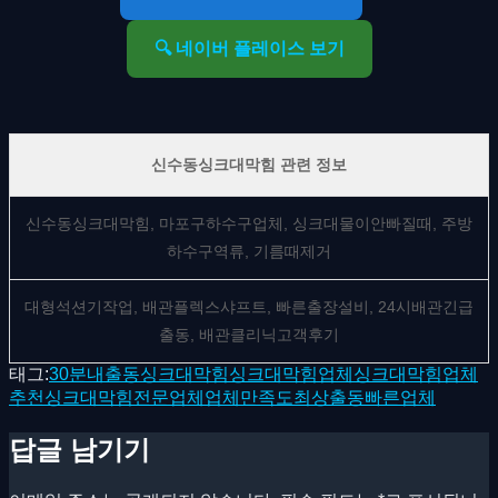
🔍 네이버 플레이스 보기
신수동싱크대막힘 관련 정보
신수동싱크대막힘, 마포구하수구업체, 싱크대물이안빠질때, 주방
하수구역류, 기름때제거
대형석션기작업, 배관플렉스샤프트, 빠른출장설비, 24시배관긴급
출동, 배관클리닉고객후기
태그:
30분내출동
싱크대막힘
싱크대막힘업체
싱크대막힘업체
추천
싱크대막힘전문업체
업체만족도최상
출동빠른업체
답글 남기기