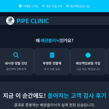
미해결 시 0원
평균 30분 도착
배상책임보험 가입
PIPE CLINIC
왜
배관클리닉
인가요?
내시경 정밀 진단
투명한 정찰제
배상책임보험 가입
원인부터 정확하게
추가 비용 없음
시공 후도 책임집니다
지금 이 순간에도!
쏟아지는 고객 감사 후기
결과로 증명하는 배관클리닉의 실제 현장 모습입니다.