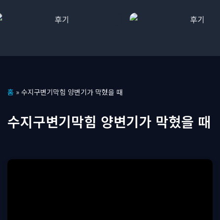
콘
홈
»
수지구변기막힘 양변기가 막혔을 때
텐
츠
수지구변기막힘 양변기가 막혔을 때
로
건
너
뛰
기