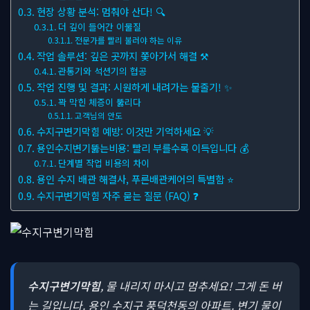
현장 상황 분석: 멈춰야 산다! 🔍
더 깊이 들어간 이물질
전문가를 빨리 불러야 하는 이유
작업 솔루션: 깊은 곳까지 쫓아가서 해결 ⚒
관통기와 석션기의 협공
작업 진행 및 결과: 시원하게 내려가는 물줄기! ✨
꽉 막힌 체증이 뚫리다
고객님의 안도
수지구변기막힘 예방: 이것만 기억하세요 💡
용인수지변기뚫는비용: 빨리 부를수록 이득입니다 💰
단계별 작업 비용의 차이
용인 수지 배관 해결사, 푸른배관케어의 특별함 ⭐
수지구변기막힘 자주 묻는 질문 (FAQ) ❓
수지구변기막힘
, 물 내리지 마시고 멈추세요! 그게 돈 버
는 길입니다. 용인 수지구 풍덕천동의 아파트. 변기 물이