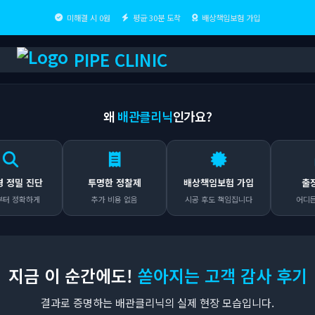
미해결 시 0원
평균 30분 도착
배상책임보험 가입
PIPE CLINIC
왜
배관클리닉
인가요?
 진단
투명한 정찰제
배상책임보험 가입
출장비 0
확하게
추가 비용 없음
시공 후도 책임집니다
어디든 무료 
지금 이 순간에도!
쏟아지는 고객 감사 후기
결과로 증명하는 배관클리닉의 실제 현장 모습입니다.