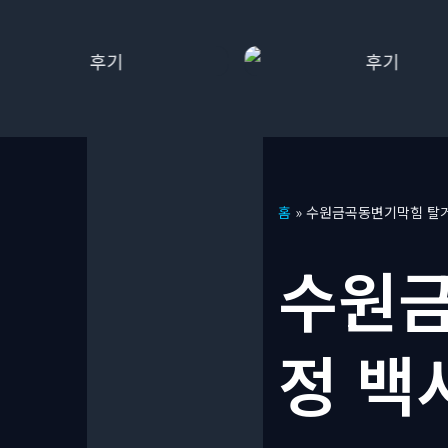
콘
홈
»
수원금곡동변기막힘 탈거 
텐
츠
수원금
로
건
너
정 백
뛰
기