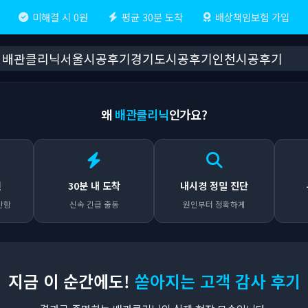
미해결 시 0원
평균 30분 도착
배상책임보험 가입
배관클리닉
서울시공후기
경기도시공후기
인천시공후기
왜
배관클리닉
인가요?
원
30분 내 도착
내시경 정밀 진단
안함
신속 긴급 출동
원인부터 정확하게
지금 이 순간에도!
쏟아지는 고객 감사 후기