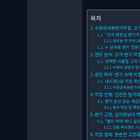
목차
수원금곡동변기막힘, 상가의
“상가 화장실 변기가
금곡동 전 지역 2
✔ 금곡동 변기 전문
현장 분석: 상가 변기 막힘
강력한 이물질 고착 
비파괴 공법의 한
원인 파악: 변기 속에 박힌
내시경으로 직접 확
수원금곡동변기막
작업 진행: 안전한 탈거와
변기 손상 없는 세심
통수 확인 및 배
변기 고정, 실리콘보다 백
“빨리 써야 하니 실
전용 백시멘트 시
작업 결과: 튼튼한 고정과