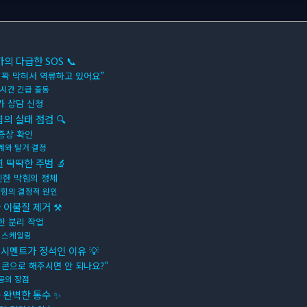
 다급한 SOS 📞
 꽉 막혀서 역류하고 있어요”
4시간 긴급 출동
가 상담 신청
의 실태 점검 🔍
증상 확인
계와 탈거 결정
 딱딱한 주범 🔬
인한 막힘의 정체
힘의 결정적 원인
 이물질 제거 ⚒
한 분리 작업
관 스케일링
시멘트가 정석인 이유 💡
리콘으로 해주시면 안 되나요?”
공의 장점
 완벽한 통수 ✨