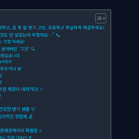
청하고, 말 못 할 변기 고민, 조용하고 확실하게 해결하세요!
것도 안 넣었는데 막혔어요…” 📞
, 걱정 마세요!
굳어버린 ‘그것’ 🔍
다름없습니다
숨어있다
 부수거나 ⚒
업
업
 막힌 체증이 내려가다! ✨
인
건강한 변기 생활 💡
리적인 정찰제 💰
푸른배관케어의 특별함 ⭐
 질문 (FAQ) ❓