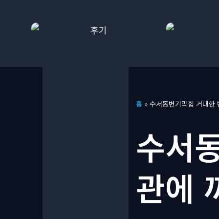
콘
홈
»
수서동변기막힘 거대한 
텐
츠
수서동
로
건
너
관에 
뛰
기