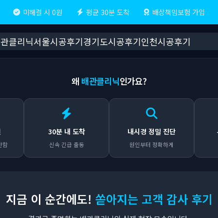
미해결 시 0원
평균 30분 도착
배상책임보험 가입
배관클리닉
서울시공후기
경기도시공후기
인천시공후기
왜
배관클리닉
인가요?
원
30분 내 도착
내시경 정밀 진단
안함
신속 긴급 출동
원인부터 정확하게
지금 이 순간에도!
쏟아지는 고객 감사 후기