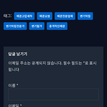
태그:
배관고압세척
배관오염
배관전문업체
변기막힘
변기막힘전문가
변기탈거
충격적인배관
답글 남기기
이메일 주소는 공개되지 않습니다.
필수 필드는
*
로 표시
됩니다
이름
*
이메일
*