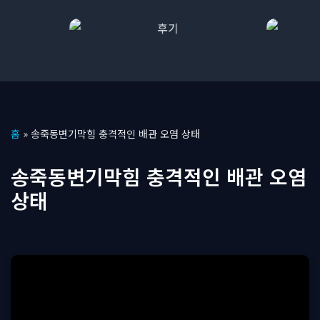
콘
홈
»
송죽동변기막힘 충격적인 배관 오염 상태
텐
츠
송죽동변기막힘 충격적인 배관 오염
로
상태
건
너
뛰
기