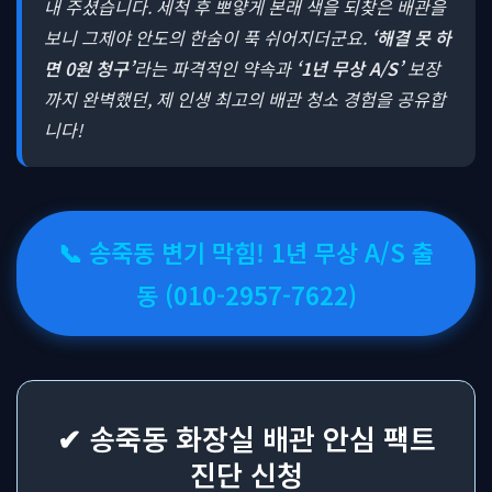
내 주셨습니다. 세척 후 뽀얗게 본래 색을 되찾은 배관을
보니 그제야 안도의 한숨이 푹 쉬어지더군요.
‘해결 못 하
면 0원 청구’
라는 파격적인 약속과
‘1년 무상 A/S’
보장
까지 완벽했던, 제 인생 최고의 배관 청소 경험을 공유합
니다!
📞 송죽동 변기 막힘! 1년 무상 A/S 출
동 (010-2957-7622)
✔ 송죽동 화장실 배관 안심 팩트
진단 신청