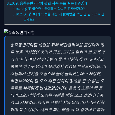
9. 송죽동변기막힘 관련 자주 묻는 질문 (FAQ) ❓
Q: 못 뚫으면 0원이라는 약속은 진짜인가요?
Q: 싱크대가 막혔을 때는 왜 뚫어뻥을 쓰면 안 된다고 하신
건가요?
송죽동변기막힘
해결을 위해 배관클리닉을 불렀다가 제
두 눈을 의심했던 충격과 공포, 그리고 환희의 찐 고객 후
기입니다! 며칠 전부터 변기 물이 시원하게 안 내려가고
쿰쿰한 하수구 냄새가 올라와서 점검을 부탁드렸어요. 기
사님께서 변기를 조심스레 들어 올리셨는데… 세상에,
하얀색이어야 할 오수 배관 안쪽이 정체를 알 수 없는 오
물들로
새까맣게 변해있었습니다.
온몸에 소름이 쫙 돋
더라고요. 이렇게 오염된 배관을 매일 쓰고 있었다니 충
격 그 자체였죠. 하지만 당황한 저와 달리 기사님은 침착
하게 특수 장비로 새까만 찌든 때를 싹 다 갈아내고 뽑아