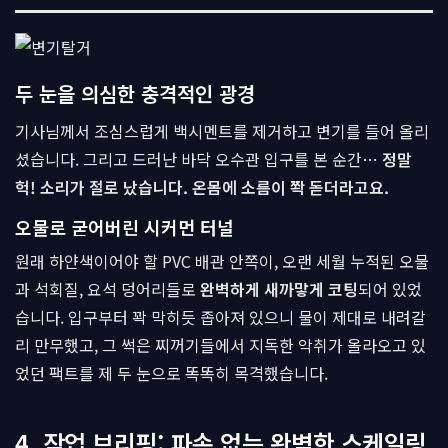
두 눈을 의심한 충격적인 광경
기사님께서 조심스럽게 백시멘트를 제거하고 변기를 들어 올리
셨습니다. 그리고 드러난 바닥 오수관 입구를 본 순간…
정말
헉! 소리가 절로 났습니다. 온몸에 소름이 쫙 돋더라고요.
오물로 굳어버린 시커먼 터널
원래 하얀색이어야 할 PVC 배관 안쪽이, 오랜 세월 누적된 오물
과 석회질, 요석 덩어리들로
완벽하게 새까맣게 코팅
되어 있었
습니다. 입구부터 꽉 막히듯 좁아져 있으니 물이 제대로 내려갈
리 만무했고, 그 썩은 찌꺼기들에서 지독한 악취가 올라오고 있
었던 팩트를 제 두 눈으로 똑똑히 목격했습니다.
4. 작업 브리핑: 파손 없는 완벽한 스케일링