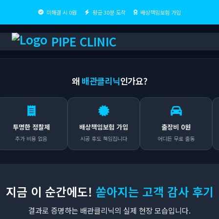
미해결 시 0원
평균 30분 도착
배상책임보험 가입
PIPE CLINIC
왜
배관클리닉
인가요?
명한 정찰제
배상책임보험 가입
출장비 0원
미
추가 비용 없음
시공 후도 책임집니다
어디든 무료 출동
해결 
지금 이 순간에도!
쏟아지는 고객 감사 후기
결과로 증명하는 배관클리닉의 실제 현장 모습입니다.