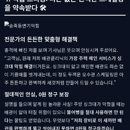
을 약속받다 🛠
전문가의 든든한 맞춤형 해결책
충격에 빠진 저를 보며 기사님은 웃으며 안심시켜 주셨어요.
“고객님, 원래 저희 배관클리닉의
가장 주력 메인 서비스가 싱
크대 막힘 해결
이거든요. 싱크대의 얇고 예민한 배관도 파손 없
이 기름때를 벗겨내는데, 이 정도 두꺼운 오수관 스케일링은 아
주 튼튼하고 완벽하게 새것처럼 만들어 드릴 수 있습니다.”
절대적인 안심, 0원 청구 보장
설명을 들으며 알게 된 놀라운 사실! 주방 싱크대가 막혔을 때는
배관이 얇아 터질 위험이 있으니
뚫어뻥을 절대 사용하면 안 된
다
는 꿀팁도 얻었습니다. 무엇보다
“저희 장비로 이 새까만 배
관을 완벽하게 뚫고 씻어내지 못하면 0원을 청구하겠습니