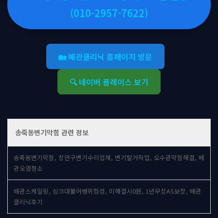
(010-2957-7622)
🏡 배관클리닉 홈페이지 방문
🔍 네이버 플레이스 보기
송죽동변기막힘 관련 정보
송죽동변기막힘, 장안구변기수리업체, 변기탈거작업, 오수관막힘해결, 배
관오염청소
배관스케일링, 싱크대뚫어뻥위험성, 미해결시0원, 1년무상AS보장, 배관
클리닉후기