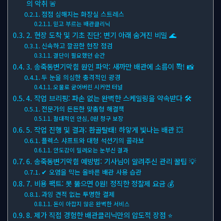
의 악취 🚨
점점 심해지는 화장실 스트레스
믿고 부르는 배관클리닉
2. 현장 도착 및 기초 진단: 변기 아래 숨겨진 비밀 🌊
신속하고 깔끔한 현장 점검
결단이 필요했던 순간
3. 송죽동변기막힘 원인 파악: 새까만 배관에 소름이 쫙! 📸
두 눈을 의심한 충격적인 광경
오물로 굳어버린 시커먼 터널
4. 작업 브리핑: 파손 없는 완벽한 스케일링을 약속받다 🛠
전문가의 든든한 맞춤형 해결책
절대적인 안심, 0원 청구 보장
5. 작업 진행 및 결과: 환골탈태! 하얗게 빛나는 배관 💥
플렉스 샤프트와 대형 석션기의 콜라보
안도감이 밀려오는 눈부신 결과
6. 송죽동변기막힘 예방법: 기사님이 알려주신 관리 꿀팁 💡
✔ 오염을 막는 올바른 배관 사용 습관
7. 비용 팩트: 못 뚫으면 0원! 정직한 정찰제 요금 💰
과잉 견적 없는 투명한 결제
돈이 아깝지 않은 완벽한 서비스
8. 제가 직접 경험한 배관클리닉만의 압도적 장점 ⭐