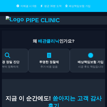
미해결 시 0원
평균 30분 도착
배상책임보험 가입
PIPE CLINIC
왜
배관클리닉
인가요?
밀 진단
투명한 정찰제
배상책임보험 가입
정확하게
추가 비용 없음
시공 후도 책임집니다
지금 이 순간에도!
쏟아지는 고객 감사
후기