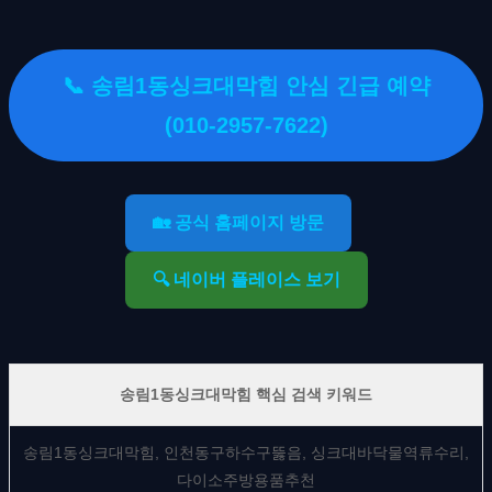
📞 송림1동싱크대막힘 안심 긴급 예약
(010-2957-7622)
🏡 공식 홈페이지 방문
🔍 네이버 플레이스 보기
송림1동싱크대막힘 핵심 검색 키워드
송림1동싱크대막힘, 인천동구하수구뚫음, 싱크대바닥물역류수리,
다이소주방용품추천