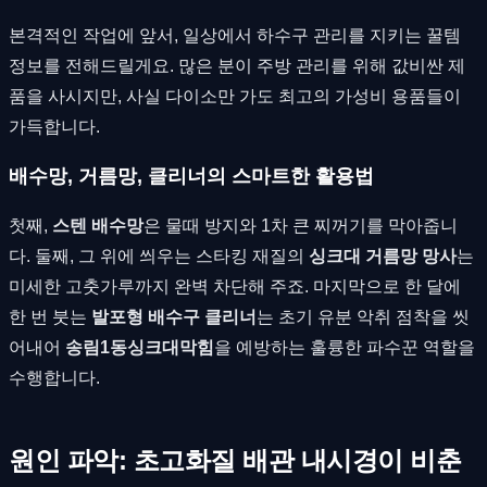
본격적인 작업에 앞서, 일상에서 하수구 관리를 지키는 꿀템
정보를 전해드릴게요. 많은 분이 주방 관리를 위해 값비싼 제
품을 사시지만, 사실 다이소만 가도 최고의 가성비 용품들이
가득합니다.
배수망, 거름망, 클리너의 스마트한 활용법
첫째,
스텐 배수망
은 물때 방지와 1차 큰 찌꺼기를 막아줍니
다. 둘째, 그 위에 씌우는 스타킹 재질의
싱크대 거름망 망사
는
미세한 고춧가루까지 완벽 차단해 주죠. 마지막으로 한 달에
한 번 붓는
발포형 배수구 클리너
는 초기 유분 악취 점착을 씻
어내어
송림1동싱크대막힘
을 예방하는 훌륭한 파수꾼 역할을
수행합니다.
원인 파악: 초고화질 배관 내시경이 비춘