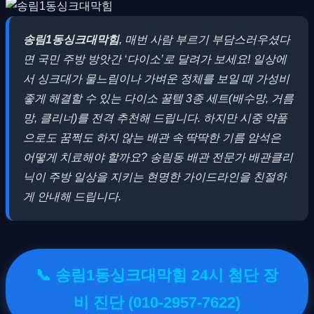
송림1동싱크대막힘
, 매번 사람 부르기 부담스러우셨다
면 국민 주방 방앗간 ‘다이소’로 달려가 보세요!
일상에
서 싱크대가 물느림이나 가벼운 정체를 보일 때 가성비
좋게 해결할 수 있는 다이소 꿀템 3종 세트(배수망, 거름
망, 클리너)를 전격 추천해 드립니다. 하지만 시중 약품
으로도 꿈쩍도 하지 않는 배관 속 딱딱한 기름 암석은
어떻게 치료해야 할까요? 송림동 배관 전문가 배관클리
닉이 주방 일상을 지키는 현명한 가이드라인을 친절하
게 안내해 드립니다.
📞 송림1동싱크대막힘 24시 첨단 장
비 진단 (010-2957-7622)