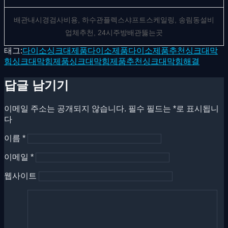
배관내시경검사비용, 하수관플렉스샤프트스케일링, 송림동설비
업체추천, 24시주방배관뚫는곳
태그:
다이소싱크대제품
다이소제품
다이소제품추천
싱크대막
힘
싱크대막힘제품
싱크대막힘제품추천
싱크대막힘해결
답글 남기기
이메일 주소는 공개되지 않습니다.
필수 필드는
*
로 표시됩니
다
이름
*
이메일
*
웹사이트