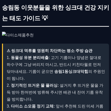
송림동 이웃분들을 위한 싱크대 건강 지키
는 태도 가이드 💡
⚠ 씽크대 역류를 영원히 차단하는 평소 주방 습관
1.
동물성 유분 분리배출:
고기 기름이나 양념은 절대로
하수구에 그냥 버리지 마시고, 반드시 키친타월로 먼저
닦아내세요. 기름이 굳으면
송림1동싱크대막힘
의 주원인
이 됩니다.
2.
정기적인 뜨거운 물 플러싱:
설거지 후 뜨거운 물을 가
득 받아 한꺼번에 방류해 주시면 배관 내 잔여 기름 유착
을 방지합니다.
3.
다이소 소모품 정기 교체:
앞서 추천해 드린 미세 거름