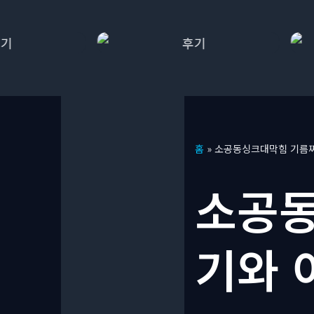
콘
홈
»
소공동싱크대막힘 기름찌
텐
츠
소공동
로
건
너
기와 
뛰
기