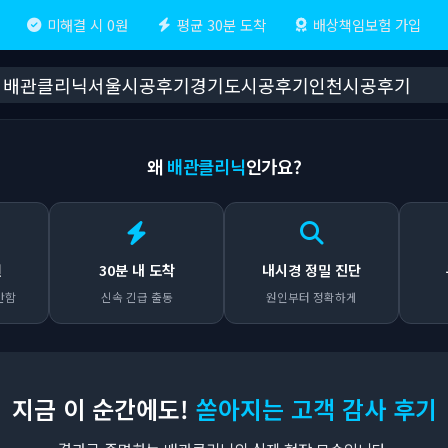
미해결 시 0원
평균 30분 도착
배상책임보험 가입
배관클리닉
서울시공후기
경기도시공후기
인천시공후기
왜
배관클리닉
인가요?
원
30분 내 도착
내시경 정밀 진단
안함
신속 긴급 출동
원인부터 정확하게
지금 이 순간에도!
쏟아지는 고객 감사 후기