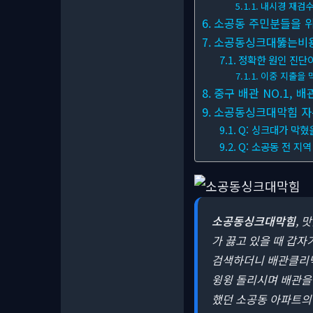
내시경 재검수
소공동 주민분들을 위
소공동싱크대뚫는비용:
정확한 원인 진단
이중 지출을 
중구 배관 NO.1, 
소공동싱크대막힘 자주 
Q: 싱크대가 막혔
Q: 소공동 전 지
소공동싱크대막힘
, 
가 끓고 있을 때 갑자
검색하더니 배관클리닉을
윙윙 돌리시며 배관을 
했던 소공동 아파트의