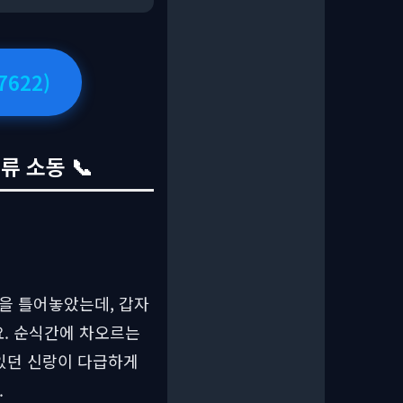
622)
 소동 📞
을 틀어놓았는데, 갑자
. 순식간에 차오르는
 있던 신랑이 다급하게
.