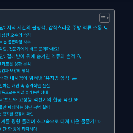
: 저녁 시간의 불청객, 갑작스러운 주방 역류 소동 📞
어삼킨 오수의 습격
30분 골든타임 사수
막힘, 전문가에게 바로 문의하세요!
단: 걸레받이 뒤에 숨겨진 역류의 흔적 🔍
날카로운 상황 분석
점검과 보양의 정석
배관 내시경이 밝혀낸 ‘유지방 암석’ 🧱
인하는 배관 속 충격적인 진실
약품으로는 해결 불가능한 상태
 샤프트와 고성능 석션기의 협공 작전 ⚒
물만 파쇄하는 첨단 공법 설명
는 정직한 정찰제 확인
기계를 윙윙 돌리며 초고속으로 터져 나온 물줄기! ✨
 단 한 방에 타파하다