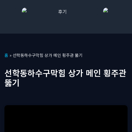
콘
홈
»
선학동하수구막힘 상가 메인 횡주관 뚫기
텐
츠
선학동하수구막힘 상가 메인 횡주관
로
뚫기
건
너
뛰
기