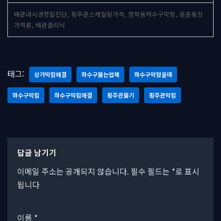
배관내시경정밀진단, 횡주관스케일링가격, 청학동하수구막힘, 동춘동상
가역류, 배관클리닉
태그:
상가막힘해결
하수구뚫는업체
하수구막혔을때
하수구막힘
하수구막힘해결
횡주관뚫기
횡주관막힘
답글 남기기
이메일 주소는 공개되지 않습니다.
필수 필드는
*
로 표시
됩니다
이름
*