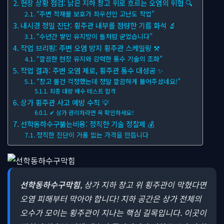
현장 상황 점검: 낡은 지하 창고 위로 흐르는 오염의 위협 🔍
“주변 적재물 보호가 최우선인 고난도 작업”
내시경 정밀 진단: 횡주관 내부를 점령한 기름 화석 🔬
“수년간 쌓인 유지방이 돌처럼 굳었습니다”
작업 브리핑: 주변 오염 방지 횡주관 스케일링 ⚒
“깔끔한 현장 유지와 강력한 통수 기술의 조화”
작업 결과: 주변 오염 제로, 횡주관 통수 대성공 ✨
“창고 물건 걱정했는데 정말 깔끔하게 뚫어주셨네요!”
최종 대량 배수 테스트 합격
상가 횡주관 사고 예방 수칙 💡
✔ 상가 관리자라면 꼭 확인하세요!
선학동하수구뚫는비용: 정직한 기술 정찰제 💰
정직한 진단이 거품 없는 가격을 만듭니다
선학동하수구막힘
, 상가 지하 창고 위 횡주관이 막혔다면
오염 피해부터 막아야 합니다! 지하 공간은 상가 전체의
오수가 모이는 횡주관이 지나는 핵심 길목입니다. 이곳이