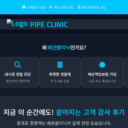
미해결 시 0원
평균 30분 도착
배상책임보험 가입
PIPE CLINIC
왜
배관클리닉
인가요?
내시경 정밀 진단
투명한 정찰제
배상책임보험 가입
원인부터 정확하게
추가 비용 없음
시공 후도 책임집니다
지금 이 순간에도!
쏟아지는 고객 감사 후기
결과로 증명하는 배관클리닉의 실제 현장 모습입니다.