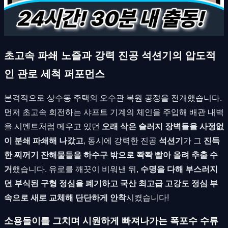
초고속 파쇄 노즐과 강력 진공 석션기의 압도적
인 관로 세척 퍼포먼스
본격적으로 상수동 주택의 오수관 복원 공정을 전개했습니다.
먼저 초고속 회전하는 샤프트 기계의 체인을 주입해 배관 내벽
을 시멘트처럼 메우고 있던
오래 삭은 슬러지 장벽들을 사정없
이 분쇄 파쇄해 나갔고
, 동시에 강력한 진공
석션기
가 그
진득
한 찌꺼기 잔해물들을 하수구 밖으로 쫙쫙 빨아 올려 추출 수
거
했습니다. 유로를 깨끗이 비워낸 뒤,
수명을 다해 부스러지
던 부식된 구형 정심을 폐기하고 국산 최고급 고강도 정심 부
속으로 새로 교체해 단단하게 안착
시켰습니다!
소용돌이를 그치며 시원하게 빠져나가는 폭포수 수류