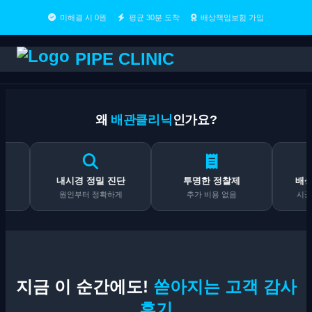
미해결 시 0원
평균 30분 도착
배상책임보험 가입
PIPE CLINIC
왜
배관클리닉
인가요?
내시경 정밀 진단
투명한 정찰제
배상책임보험
원인부터 정확하게
추가 비용 없음
시공 후도 책임
지금 이 순간에도!
쏟아지는 고객 감사
후기