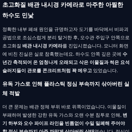
초고화질 배관 내시경 카메라로 마주한 아찔한
하수도 민낯
정확한 내부 폐쇄 원인을 규명하고자 도기를 바닥에서 비파괴
공법으로 조심스럽게 분리 탈거한 후, 오수관 주입구 안쪽으로
초고화질
배관 내시경 카메라
를 진입시켰습니다. 모니터 화면
에 비친 진실은 실로 참혹했는데요. 하수도 안쪽 깊은 곳에
수
년간 축적되어 온 엄청나게 오래되고 삭은 이물질과 썩은 요석
슬러지들이 관로를 콘크리트처럼 꽉 메우고
있었습니다.
유독 가스로 인해 플라스틱 정심 부속까지 삮아버린 실
체 적발
더 큰 문제는 배관 정체 부위 바로 위쪽이었습니다. 이물질이
부패하며 발생한 강한 유독 가스와 오랜 수분 침투로 인해,
변
기 하부와 오수 파이프 라인을 빈틈없이 수밀 밀폐해 주어야
할 정심 부속까지 아주 까맣게 삮아버린 상태
였습니다. 정심이