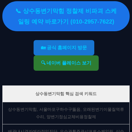
📞 상수동변기막힘 정찰제 비파괴 스케
일링 예약 바로가기 (010-2957-7622)
🏡 공식 홈페이지 방문
🔍 네이버 플레이스 보기
상수동변기막힘 핵심 검색 키워드
상수동변기막힘, 서울마포구하수구뚫음, 오래된변기이물질역류
수리, 양변기정심교체비용정찰제
배관내시경카메라정밀진단, 오수관횡주관샤프트스케일링, 상수