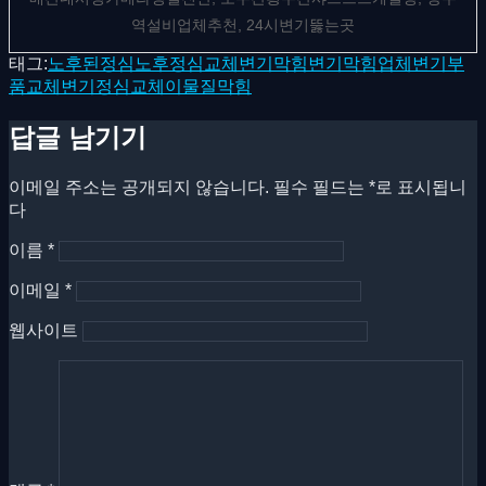
역설비업체추천, 24시변기뚫는곳
태그:
노후된정심
노후정심교체
변기막힘
변기막힘업체
변기부
품교체
변기정심교체
이물질막힘
답글 남기기
이메일 주소는 공개되지 않습니다.
필수 필드는
*
로 표시됩니
다
이름
*
이메일
*
웹사이트