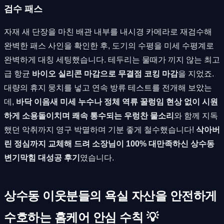
검수 패스
자재 새 단장을 마친 배관 내부를 내시경 카메라로 재검수해
완벽한 패스 사인을 확인한 후, 도기의 수평을 미세 수평계로
완벽하게 대칭 세팅했습니다. 테두리는 물때가 끼지 않는 최고
급 항균
바이오 실리콘 마감으로 무결점 코킹 마감
을 지었죠.
대량의 휴지 뭉치를 넣고 연속 방류 테스트를 전개해 보았는
데,
바닥 이음새 미세 누수나 정체 역류 꿀렁임 현상 없이 시원
하게 소용돌이치며 쾌속 통수되는 우렁찬 물소리
와 함께 지독
했던 악취까지 영구 박멸하며 기분 좋게 철수했습니다!
삭아버
린 정심까지 교체해 드려 소장님이 100% 대만족하신 상수동
변기막힘 대성공 후기
였습니다.
상수동 이웃분들의 욕실 자산을 안전하게
수호하는 홈케어 안심 수칙 💡