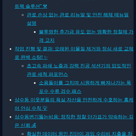
트랙 솔루션” ⚒
관로 손상 없는 관로 리뉴얼 및 안전 해체 매뉴얼
설명
불투명한 추가금 유도 없는 명확한 정찰제 가
격 고지
작업 진행 및 결과: 오래된 이물질 제거와 정심 새로 교체
로 완벽 소탕! ✨
초고속 파쇄 노즐과 강력 진공 석션기의 압도적인
관로 세척 퍼포먼스
소용돌이를 그치며 시원하게 빠져나가는 폭
포수 수류 검수 패스
상수동 이웃분들의 욕실 자산을 안전하게 수호하는 홈케
어 안심 수칙 💡
상수동변기뚫는비용: 정직한 정찰 단가표가 약속하는 깊
은 신뢰 💰
확실한 데이터 원인 진단이 과잉 수리비 지출을 차