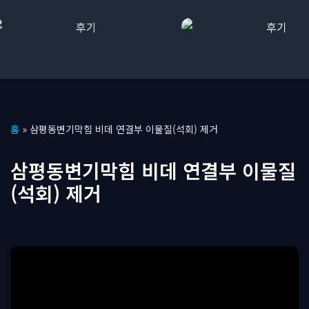
콘
홈
»
삼평동변기막힘 비데 연결부 이물질(석회) 제거
텐
츠
삼평동변기막힘 비데 연결부 이물질
로
(석회) 제거
건
너
뛰
기