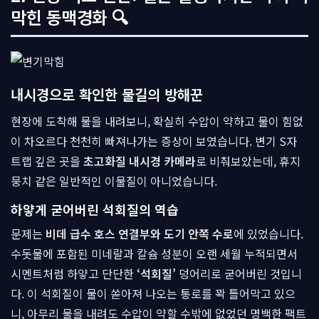
막힌 동맥경화 🔍
내시경으로 확인한 물길의 방해꾼
현장에 도착해 물을 내려보니, 확실히 수압이 약하고 물이 힘없
이 차오르다 천천히 빠져나가는 증상이 보였습니다. 변기 S자
트랩 깊은 곳을
초고화질 내시경 카메라
로 비춰보았는데, 휴지
뭉치 같은 일반적인 이물질이 아니었습니다.
하얗게 굳어버린 석회질의 역습
문제는
비데 급수 호스 연결부와 도기 안쪽 수로
에 있었습니다.
수돗물에 포함된 미네랄과 칼슘 성분이 오랜 세월 누적되면서
시멘트처럼 하얗고 단단한
‘석회질’
덩어리로 굳어버린 것입니
다. 이 석회질이 물이 쏟아져 나오는 통로를 꽉 틀어막고 있으
니, 아무리 물을 내려도 수압이 약할 수밖에 없었던 명백한 팩트