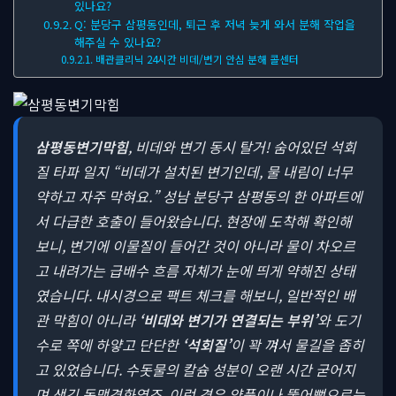
있나요?
Q: 분당구 삼평동인데, 퇴근 후 저녁 늦게 와서 분해 작업을
해주실 수 있나요?
배관클리닉 24시간 비데/변기 안심 분해 콜센터
삼평동변기막힘
, 비데와 변기 동시 탈거! 숨어있던 석회
질 타파 일지
“비데가 설치된 변기인데, 물 내림이 너무
약하고 자주 막혀요.” 성남 분당구 삼평동의 한 아파트에
서 다급한 호출이 들어왔습니다. 현장에 도착해 확인해
보니, 변기에 이물질이 들어간 것이 아니라 물이 차오르
고 내려가는 급배수 흐름 자체가 눈에 띄게 약해진 상태
였습니다. 내시경으로 팩트 체크를 해보니, 일반적인 배
관 막힘이 아니라
‘비데와 변기가 연결되는 부위’
와 도기
수로 쪽에 하얗고 단단한
‘석회질’
이 꽉 껴서 물길을 좁히
고 있었습니다. 수돗물의 칼슘 성분이 오랜 시간 굳어지
며 생긴 동맥경화였죠. 이런 경우 약품이나 뚫어뻥으로는