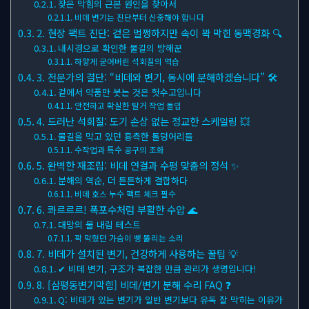
잦은 막힘의 근본 원인을 찾아서
비데 변기는 진단부터 신중해야 합니다
2. 현장 팩트 진단: 겉은 멀쩡하지만 속이 꽉 막힌 동맥경화 🔍
내시경으로 확인한 물길의 방해꾼
하얗게 굳어버린 석회질의 역습
3. 전문가의 결단: “비데와 변기, 동시에 분해하겠습니다” 🛠
겉에서 약품만 붓는 것은 헛수고입니다
안전하고 확실한 탈거 작업 돌입
4. 드러난 석회질: 도기 손상 없는 정교한 스케일링 💥
물길을 막고 있던 흉측한 돌덩어리들
수작업과 특수 공구의 조화
5. 완벽한 재조립: 비데 연결과 수평 맞춤의 정석 ✨
분해의 역순, 더 튼튼하게 결합하다
비데 호스 누수 팩트 체크 필수
6. 콰르르르! 폭포수처럼 부활한 수압 🌊
대망의 물 내림 테스트
꽉 막혔던 가슴이 뻥 뚫리는 소리
7. 비데가 설치된 변기, 건강하게 사용하는 꿀팁 💡
✔ 비데 변기, 구조가 복잡한 만큼 관리가 생명입니다!
8. [삼평동변기막힘] 비데/변기 분해 수리 FAQ ❓
Q: 비데가 있는 변기가 일반 변기보다 유독 잘 막히는 이유가