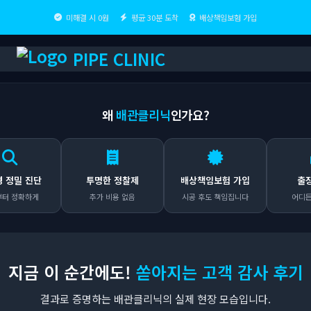
미해결 시 0원
평균 30분 도착
배상책임보험 가입
PIPE CLINIC
왜
배관클리닉
인가요?
 진단
투명한 정찰제
배상책임보험 가입
출장비 0
하게
추가 비용 없음
시공 후도 책임집니다
어디든 무료 
지금 이 순간에도!
쏟아지는 고객 감사 후기
결과로 증명하는 배관클리닉의 실제 현장 모습입니다.