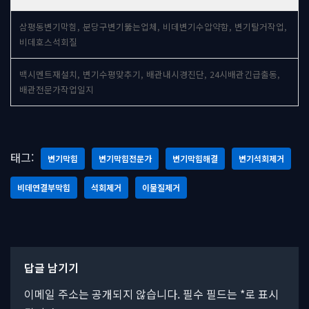
삼평동변기막힘, 분당구변기뚫는업체, 비데변기수압약함, 변기탈거작업,
비데호스석회질
백시멘트재설치, 변기수평맞추기, 배관내시경진단, 24시배관긴급출동,
배관전문가작업일지
태그:
변기막힘
변기막힘전문가
변기막힘해결
변기석회제거
비데연결부막힘
석회제거
이물질제거
답글 남기기
이메일 주소는 공개되지 않습니다.
필수 필드는
*
로 표시