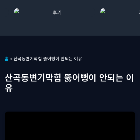
콘
홈
»
산곡동변기막힘 뚫어뻥이 안되는 이유
텐
츠
산곡동변기막힘 뚫어뻥이 안되는 이
로
유
건
너
뛰
기