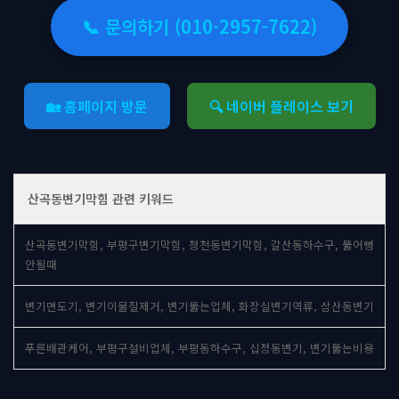
📞 문의하기 (010-2957-7622)
🏡 홈페이지 방문
🔍 네이버 플레이스 보기
산곡동변기막힘 관련 키워드
산곡동변기막힘, 부평구변기막힘, 청천동변기막힘, 갈산동하수구, 뚫어뻥
안될때
변기면도기, 변기이물질제거, 변기뚫는업체, 화장실변기역류, 삼산동변기
푸른배관케어, 부평구설비업체, 부평동하수구, 십정동변기, 변기뚫는비용