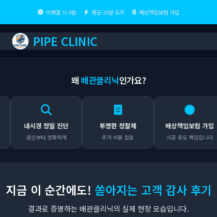
미해결 시 0원
평균 30분 도착
배상책임보험 가입
PIPE CLINIC
왜
배관클리닉
인가요?
내시경 정밀 진단
투명한 정찰제
배상책임보험 가입
원인부터 정확하게
추가 비용 없음
시공 후도 책임집니다
지금 이 순간에도!
쏟아지는 고객 감사 후기
결과로 증명하는 배관클리닉의 실제 현장 모습입니다.