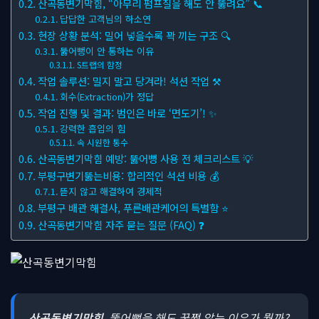
산곡동변기막힘, “아무리 펌프질을 해도 안 뚫려요” 📞
답답한 고객님의 하소연
현장 상황 분석: 밀어 넣을수록 꽉 끼는 구조 🔍
뚫어뻥이 안 통하는 이유
S트랩의 함정
작업 솔루션: 밀지 말고 당겨라! 석션 작업 ⚒
회수(Extraction)가 정답
작업 진행 및 결과: 범인은 바로 ‘면도기’! ✨
강력한 흡입의 힘
속 시원한 통수
산곡동변기막힘 예방: 뚫어뻥 사용 전 체크리스트 💡
부평구변기뚫는비용: 합리적인 석션 비용 💰
뜯지 않고 해결하여 경제적
부평구 배관 해결사, 푸른배관케어의 특별함 ⭐
산곡동변기막힘 자주 묻는 질문 (FAQ) ❓
산곡동변기막힘
, 뚫어뻥을 해도 꿈쩍 않는 이유가 뭘까?