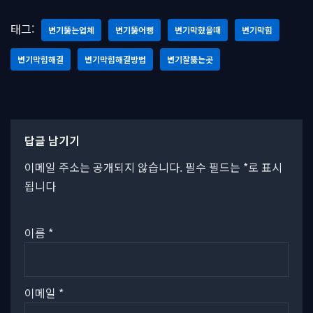
태그:
변기뚫는업체
변기뚫어뻥
변기막혔을때
변기막힘
변기막힘해결
변기막힘해결방법
변기잘뚫는곳
답글 남기기
이메일 주소는 공개되지 않습니다.
필수 필드는
*
로 표시
됩니다
이름
*
이메일
*