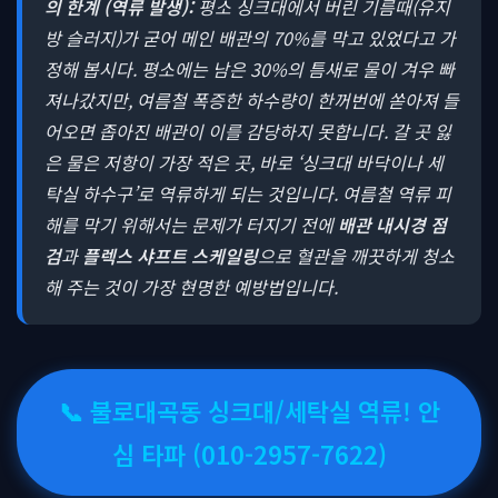
의 한계 (역류 발생):
평소 싱크대에서 버린 기름때(유지
방 슬러지)가 굳어 메인 배관의 70%를 막고 있었다고 가
정해 봅시다. 평소에는 남은 30%의 틈새로 물이 겨우 빠
져나갔지만, 여름철 폭증한 하수량이 한꺼번에 쏟아져 들
어오면 좁아진 배관이 이를 감당하지 못합니다. 갈 곳 잃
은 물은 저항이 가장 적은 곳, 바로 ‘싱크대 바닥이나 세
탁실 하수구’로 역류하게 되는 것입니다. 여름철 역류 피
해를 막기 위해서는 문제가 터지기 전에
배관 내시경 점
검
과
플렉스 샤프트 스케일링
으로 혈관을 깨끗하게 청소
해 주는 것이 가장 현명한 예방법입니다.
📞 불로대곡동 싱크대/세탁실 역류! 안
심 타파 (010-2957-7622)