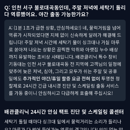
Q: 인천 서구 불로대곡동인데, 주말 저녁에 세탁기 돌리
다 역류했어요. 야간 출동 가능한가요?
A: (1분 1초가 급한 상황, 안심하세요!) 네, 꿀럭거림을 넘어
역류가 시작되었다면 지체 없이 신속하게 달려가 해결해 드
립니다! 주말 저녁 시간에 세탁기 물이 싱크대나 거실 마루
로 쏟아져 나오는 상황은 끔찍한 악취와 아랫집 누수 배상
까지 유발하는 초비상 사태입니다. 배관클리닉 특수 장비
기동대는 인천 서구 불로대곡동 전 지역에 고객님의 일정에
맞추어 늦은 저녁, 심야, 그리고 모두가 쉬는 주말 및 공휴
일에도
추가적인 야간/휴일 할증 요금 전혀 없이
투명한 정
찰제로 24시간 긴급 내시경 진단 및 스케일링 출동 서비스
를 가동 중이니 안심하시고 다급하게 호출해 주십시오!
배관클리닉 24시간 안심 팩트 진단 및 스케일링 콜센터
세탁기 돌릴 때마다 싱크대 밑에서 꿀럭거리는 소리가 들리나
요? 마루가 다 썩어 들어가는 역류의 경고입니다! 의미 없는 약