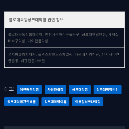
불로대곡동싱크대막힘 관련 정보
불로대곡동싱크대막힘, 인천서구하수구뚫는곳, 싱크대역류원인, 세탁실
배수구막힘, 에어컨물막힘
유지방슬러지제거, 플렉스샤프트스케일링, 배관내시경진단, 24시심야긴
급출동, 배관전문가해결
태그:
메인배관막힘
사용량급증
싱크대막힘
싱크대막힘원인
싱크대막힘원인해결
싱크대막힘이유
여름철싱크대막힘