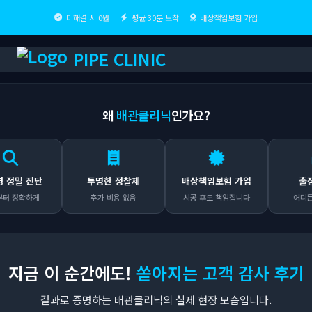
미해결 시 0원
평균 30분 도착
배상책임보험 가입
PIPE CLINIC
왜
배관클리닉
인가요?
 진단
투명한 정찰제
배상책임보험 가입
출장비 0
하게
추가 비용 없음
시공 후도 책임집니다
어디든 무료 
지금 이 순간에도!
쏟아지는 고객 감사 후기
결과로 증명하는 배관클리닉의 실제 현장 모습입니다.