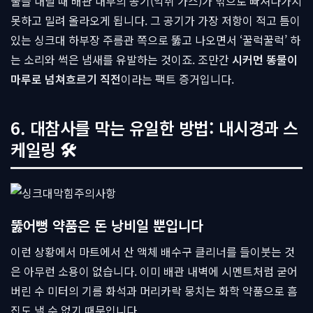
물을 내릴 때 배관 내부의 공기(악취 가스)가 밖으로 빠져나가지
못하고 밀려 올라오게 됩니다. 그 공기가 가장 저항이 적고 틈이
있는 싱크대 하부장 주름관 쪽으로 뚫고 나오면서 ‘꿀럭꿀럭’ 하
는 소리와 썩은 냄새를 유발하는 것이죠. 조만간
시커먼 똥물이
마루로 넘쳐흐르기 직전
이라는 팩트 증거입니다.
6. 대참사를 막는 유일한 방법: 내시경과 스
케일링 🛠
뚫어뻥 약품은 돈 낭비일 뿐입니다
이런 상황에서 마트에서 산 액체 배수구 클리너를 들이붓는 것
은 아무런 소용이 없습니다. 이미 배관 내벽에 시멘트처럼 굳어
버린 수 미터의 기름 화석과 머리카락 뭉치는 화학 약품으로 흠
집도 낼 수 없기 때문입니다.