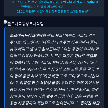
Q: 인천 서구 불로대곡동인데, 주말 저녁에 세탁기 돌리다 역
류했어요. 야간 출동 가능한가요?
배관클리닉 24시간 안심 팩트 진단 및 스케일링 콜센터
불로대곡동싱크대막힘
팩트 체크! 여름철 싱크대 역류
주의보, 왜 그럴까?
“여름만 되면 주방 하수구에서 물이
늦게 빠지고 냄새가 심해집니다.” 이는 우연이 아니라 과
학적인 이유가 있습니다.
1. 모든 배관은 하나로 연결되
어 있습니다:
주방 싱크대, 세탁실, 화장실, 심지어 에어
컨 응축수 배관까지, 우리 집에서 쓰는 모든 물은 결국 바
닥 밑에 묻힌 하나의 ‘메인 배관’으로 모여 밖으로 나갑니
다.
2. 여름철 하수 사용량 급증:
무더위로 인해 에어컨을
종일 가동하며 엄청난 양의 물(응축수)이 배출되고, 빨랫
감이 늘어 세탁기 가동 횟수가 급증하며, 잦은 샤워로 화
장실 사용량까지 폭발적으로 늘어납니다.
3. 좁아진 배관