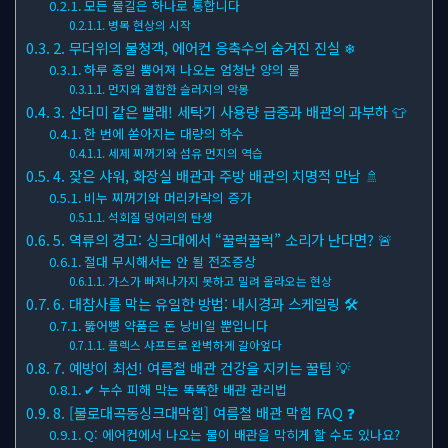
모든 물길은 하나로 통합니다
병목 현상의 시작
2. 무더위의 불청객, 에어컨 응축수의 숨겨진 진실 ❄
하루 종일 뿜어져 나오는 엄청난 양의 물
먼지와 결합한 슬러지의 악몽
3. 산더미 같은 빨래! 세탁기 사용량 급증과 배관의 과부하 👕
한 번에 쏟아지는 대량의 하수
세제 찌꺼기와 섬유 먼지의 역습
4. 잦은 샤워, 화장실 배관과 주방 배관의 치명적 만남 🚿
비누 찌꺼기와 머리카락의 증가
석회질 덩어리의 탄생
5. 역류의 경고: 싱크대에서 “꿀럭꿀럭” 소리가 난다면? 🚨
절대 무시해서는 안 될 전조증상
가스가 빠져나가지 못하고 밀려 올라오는 현상
6. 대참사를 막는 유일한 방법: 내시경과 스케일링 🛠
뚫어뻥 약품은 돈 낭비일 뿐입니다
플렉스 샤프트로 완벽하게 갈아엎다
7. 예방이 최선! 여름철 배관 건강을 지키는 꿀팁 💡
✔ 누수 피해 막는 똑똑한 배관 관리법
8. [불로대곡동싱크대막힘] 여름철 배관 막힘 FAQ ❓
Q: 에어컨에서 나오는 물이 배관을 막히게 할 수도 있나요?