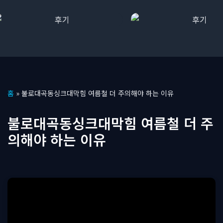
콘
홈
»
불로대곡동싱크대막힘 여름철 더 주의해야 하는 이유
텐
츠
불로대곡동싱크대막힘 여름철 더 주
로
의해야 하는 이유
건
너
뛰
기