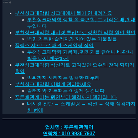
부천싱크대막힘 싱크대에서 물이 안내려가요
부천싱크대막힘 생활 속 불편함, 그 시작은 배관 내
부입니다
부천싱크대막힘 내시경 투입으로 정확한 막힘 원인 확인
벽면 가득한 슬러지와 끼어 있는 이물질들
플렉스 샤프트로 배관 스케일링 작업
부천싱크대막힘 기름떼, 찌꺼기를 긁어내 배관 내
벽을 다시 깨끗하게
부천싱크대막힘 석션기로 고여있던 오수와 잔여 찌꺼기
흡입
악취까지 사라지는 말끔한 마무리
부천싱크대막힘 이렇게 관리하세요
슬러지와 기름때는 이렇게 생깁니다
푸른배관케어는 원인부터 해결까지 책임집니다
내시경 진단 → 스케일링 → 석션 → 상태 점검까지
한 번에
업체명 : 푸른배관케어
연락처 : 010-9936-7937