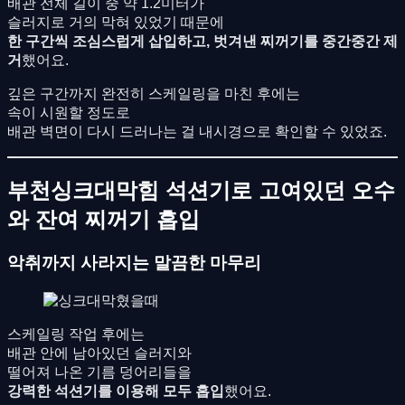
배관 전체 길이 중 약 1.2미터가
슬러지로 거의 막혀 있었기 때문에
한 구간씩 조심스럽게 삽입하고, 벗겨낸 찌꺼기를 중간중간 제
거
했어요.
깊은 구간까지 완전히 스케일링을 마친 후에는
속이 시원할 정도로
배관 벽면이 다시 드러나는 걸 내시경으로 확인할 수 있었죠.
부천싱크대막힘 석션기로 고여있던 오수
와 잔여 찌꺼기 흡입
악취까지 사라지는 말끔한 마무리
스케일링 작업 후에는
배관 안에 남아있던 슬러지와
떨어져 나온 기름 덩어리들을
강력한 석션기를 이용해 모두 흡입
했어요.