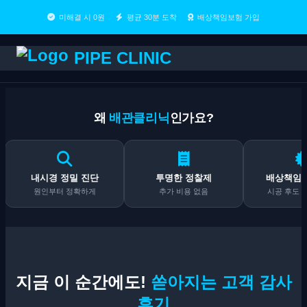
미해결 시 0원
평균 30분 도착
배상책임보험 가입
PIPE CLINIC
왜
배관클리닉
인가요?
내시경 정밀 진단
투명한 정찰제
배상책임보험
원인부터 정확하게
추가 비용 없음
시공 후도 책
지금 이 순간에도!
쏟아지는 고객 감사
후기