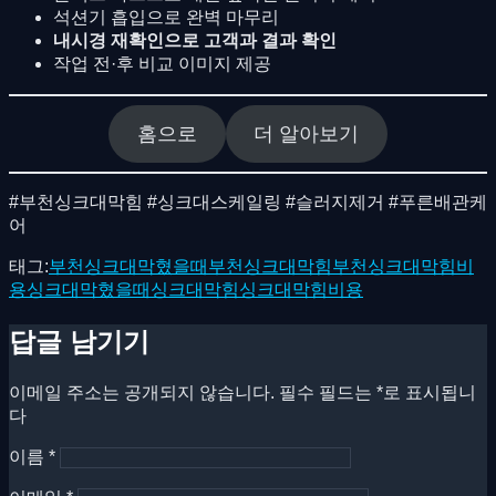
석션기 흡입으로 완벽 마무리
내시경 재확인으로 고객과 결과 확인
작업 전·후 비교 이미지 제공
홈으로
더 알아보기
#부천싱크대막힘 #싱크대스케일링 #슬러지제거 #푸른배관케
어
태그:
부천싱크대막혔을때
부천싱크대막힘
부천싱크대막힘비
용
싱크대막혔을때
싱크대막힘
싱크대막힘비용
답글 남기기
이메일 주소는 공개되지 않습니다.
필수 필드는
*
로 표시됩니
다
이름
*