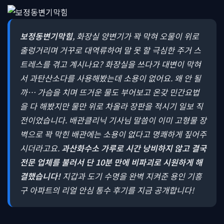
보정동변기막힘
, 화장실 양변기가 꽉 막혀 오물이 위로
출렁거리며 거꾸로 대역류하여 말 못 할 극심한 주거 스
트레스를 겪고 계시나요?
화장실을 쓰다가 대변이 막혀
서 과탄산소다를 사용해봤는데 소용이 없어요. 왜 안 될
까… 가슴을 치며 뜨거운 물도 부어보고 온갖 민간요법
을 다 해봤지만 물만 위로 차올라 장판을 적시기 일보 직
전이었습니다. 배관클리닉 기사님 말씀이 이미 고형물 장
벽으로 꽉 막힌 배관에는 소용이 없다고 명쾌하게 짚어주
시더라고요.
과산화수소 가루로 시간 낭비하지 않고 결국
전문 업체를 불러서 단 10분 만에 비파괴로 시원하게 해
결했습니다!
지갑과 도기 수명을 완벽 지켜준 용인 기흥
구 아파트의 리얼 안심 통수 후기를 지금 공개합니다!