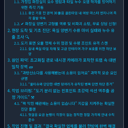
가정집 화장실의 오수 범람과 타일 누수 오염 하자를 방어하기
위한 즉각 기동
용인 기흥 전 권역 30 뚫음 골든타임 내 예방 마스터 엔지니어 즉
각 출발 약속
✔ 화장실 양변기 고형물 역류 및 비파괴 소탕, 무료 상담 신청!
현장 도착 및 기초 진단: 욕실 양변기 수류 마비 실태와 누수 유
출 조사 🔍
도기 표면 오물 정체 수위 점검 및 수평 조인트 유격 스캔
실내 욕실 타일 자재 및 고급 인테리어 가구 보호를 위한 차단 보
양
원인 파악: 초고화질 관로 내시경 카메라가 포착한 트랩 속 대변
밀착 장벽 🧱
“과탄산소다를 사용해봤는데 소용이 없어요” 과학적 모순 요인
규명
“물티슈와 단단한 대변 덩어리가 유착된 병목 단면 차단 증거”
작업 브리핑: “도기 분리 없는 핀포인트 초강력 석션 역추출 공
정 가이드” ⚒
“꽉 막힌 배관에는 소용이 없습니다” 지갑을 지켜주는 확실한
진단 플랜
헛걸음 요금 눈탱이 걱정이 없는 정직한 정찰 가격제 안내 수칙
준수
작업 진행 및 결과: “결국 확실한 업체를 불러 한방에 완벽 해결