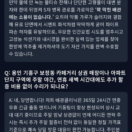
만약 물에 안 녹는 물티슈 잔해나 단단한 고형물이 대변 분
자와 한데 뒤엉켜 S자 병목 관로를 가로막은
‘꽉 막힌 배관
에는 소용이 없습니다.’
오히려 약품 가루가 슬러지와 결합
해 유로 단면에서 시멘트 화석처럼 딱딱하게 굳어 파이프
파손 하자를 유발하므로, 무모한 민간요법 시도를 멈추시고
고성능 석션기와 내시경을 완비한 실력 있는 업체를 찾아
한방에 역추출 제거하셔야 도기 자산 가치를 완벽 수호할
수 있습니다.
Q: 용인 기흥구 보정동 카페거리 상권 매장이나 아파트
단지 구역에 주말 야간, 연휴 새벽 시간대에도 추가 할
증 비용 없이 수리가 되나요?
A: 네, 당연합니다! 저희 배관클리닉은 365일 24시간 연중
무휴 긴급 출동 엔지니어 기동팀이 항상 편성되어 상시 교
대 대기 중이므로 주말 밤낮 상관없이 언제 어디든 연락 주
시는 즉시 추가 주말 할증비 전혀 없이 동일한 정찰 가격표
기준으로 쾌속 당일 방문 대응이 완전 가능합니다. 주민분