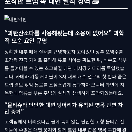
포착한 트랩 속 대변 밀착 장벽 🧱
“과탄산소다를 사용해봤는데 소용이 없어요” 과학
적 모순 요인 규명
정확한 내부 폐쇄 실태를 규명하고자 고여있던 상부 오염수를
초강력 진공 기계로 흡입해 유로 시야를 확보한 뒤, 하수도 심부
를 들여다볼 수 있는 초고화질 배관 내시경 카메라를 투입했습
니다. 카메라 가동 케이블이 S자 내부 배수 선로의 첫 번째 좁은
트랩 엘보 꺾임 통로를 조심스럽게 통과하자 모니터 화면에 지
독한 대역류를 부른 주범의 실체가 생생하게 포착되었는데요.
“물티슈와 단단한 대변 덩어리가 유착된 병목 단면 차
단 증거”
고객님께서 버리셨다던 물에 녹지 않는 단단한 고형 물티슈 잔
해들이 수많은
대변 뭉치와 함께 트랩 내부 좁은 병목 구간에 완