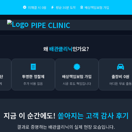
미해결 시 0원
평균 30분 도착
배상책임보험 가입
PIPE CLINIC
왜
배관클리닉
인가요?
투명한 정찰제
배상책임보험 가입
출장비 0원
추가 비용 없음
시공 후도 책임집니다
어디든 무료 출동
지금 이 순간에도!
쏟아지는 고객 감사 후기
결과로 증명하는 배관클리닉의 실제 현장 모습입니다.