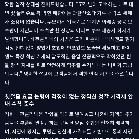
확한 압착 상태를 짚어드렸습니다. “고객님이 고백하신 대로
대
변 및 물티슈로 꽉 막힌 배관에는 과탄산소다 가루나 락스 세제
가 소용이 없습니다.
무모하게 압축기로 밀치면 아래층 공용 오
수관이 차단되어 수백만 원 상당의 아파트 누수 대공사 하자가
발생합니다. 배관클리닉의 처방은 도기 파손이나 백시멘트 철거
걱정 전혀 없이
양변기 초입에 핀포인트 노즐을 세팅하고 하이
엔드 특장 석션 기계의 압도적인 음압 진공력으로 막혀있던 원
물 장벽 자체를 위로 안전하게 역추출 수거
해 내는 비파괴 공법
입니다.” 명쾌한 설명에 고객님께서 격한 안심 사인을 주셨습니
다.
헛걸음 요금 눈탱이 걱정이 없는 정직한 정찰 가격제 안
내 수칙 준수
저희 배관클리닉은 작업을 임의로 벌여놓고 나중에 거액의 추가
금액을 부풀려 말장난하는 구식 비양심 수법을 철저히 배격하
며, 사전에 명시된 투명한 정찰제 가격표를 기반으로 동의 서명