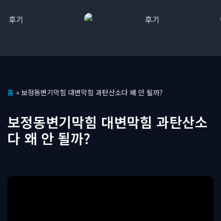
콘
홈
»
보정동변기막힘 대변막힘 과탄산소다 왜 안 될까?
텐
츠
보정동변기막힘 대변막힘 과탄산소
로
다 왜 안 될까?
건
너
뛰
기