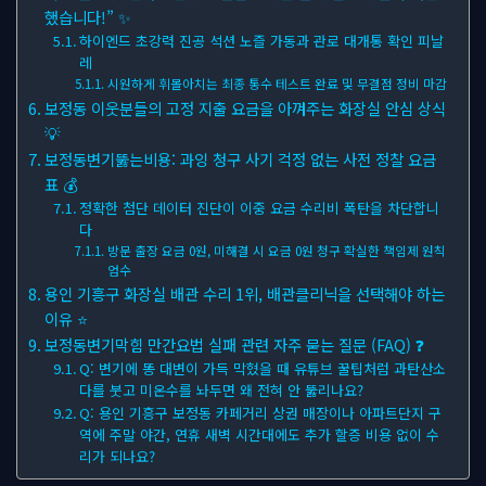
했습니다!” ✨
하이엔드 초강력 진공 석션 노즐 가동과 관로 대개통 확인 피날
레
시원하게 휘몰아치는 최종 통수 테스트 완료 및 무결점 정비 마감
보정동 이웃분들의 고정 지출 요금을 아껴주는 화장실 안심 상식
💡
보정동변기뚫는비용: 과잉 청구 사기 걱정 없는 사전 정찰 요금
표 💰
정확한 첨단 데이터 진단이 이중 요금 수리비 폭탄을 차단합니
다
방문 출장 요금 0원, 미해결 시 요금 0원 청구 확실한 책임제 원칙
엄수
용인 기흥구 화장실 배관 수리 1위, 배관클리닉을 선택해야 하는
이유 ⭐
보정동변기막힘 만간요법 실패 관련 자주 묻는 질문 (FAQ) ❓
Q: 변기에 똥 대변이 가득 막혔을 때 유튜브 꿀팁처럼 과탄산소
다를 붓고 미온수를 놔두면 왜 전혀 안 뚫리나요?
Q: 용인 기흥구 보정동 카페거리 상권 매장이나 아파트단지 구
역에 주말 야간, 연휴 새벽 시간대에도 추가 할증 비용 없이 수
리가 되나요?