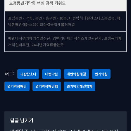
보정동변기막힘 핵심 검색 키워드
보정동변기막힘, 용인기흥구변기뚫음, 대변막혀과탄산소다소용없음, 꽉
막힌배관에는소용이없다결국업체불러해결
배관내시경카메라정밀진단, 양변기비파괴석션스케일링단가, 보정동카페
거리설비추천, 24시변기역류뚫는곳
태그:
과탄산소다
대변막힘
대변막힘해결
변기막힘
변기막힘해결
변기막힘해결법
변기막힘해결업체
답글 남기기