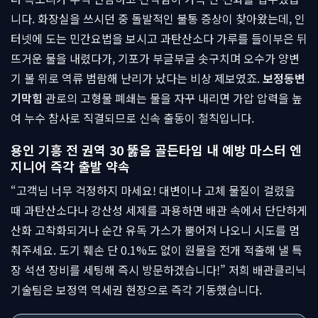
니다. 화장실을 쓰시던 중 돌발적인 불통 증상이 찾아왔는데, 인
터넷에 도는 민간요법을 보시고 과탄산소다 가루를 들이부은 뒤
뜨거운 물을 내렸다가, 기포가 부글부글 솟구치며 오수가 양변
기 볼 위로 역류 범람해 난리가 났다는 비상 제보였죠.
보정동변
기막힘
관로의 고형물 폐쇄는 물을 자꾸 내리면 가압 압력을 높
여 누수 참사로 직결되므로 신속 출동이 철칙입니다.
용인 기흥 전 권역 30 뚫음 골든타임 내 예방 마스터 엔
지니어 즉각 출발 약속
“고객님 너무 걱정하지 마세요! 대변이나 고체 물질이 걸렸을
때 과탄산소다나 강산성 세제를 과용하면 배관 속에서 단단하게
산화 고착화되거나 순간 유독 가스가 뿜어져 나오니 시도를 멈
춰주세요. 도기 훼손 단 0.1%도 없이 원물을 전개 적출해 낼 특
장 석션 장비를 세팅해 즉시 방문하겠습니다!” 저희 배관클리닉
기술팀은 보정역 역세권 현장으로 즉각 기동했습니다.