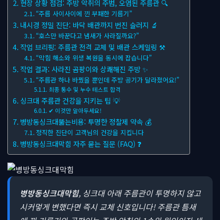
현장 상황 점검: 주방 악취의 주범, 오염된 주름관 🔍
“주름 사이사이에 낀 부패한 기름기”
내시경 정밀 진단: 바닥 배관까지 번진 슬러지 🔬
“호스만 바꾼다고 냄새가 사라질까요?”
작업 브리핑: 주름관 전격 교체 및 배관 스케일링 ⚒
“막힘 해소와 위생 복원을 동시에 잡습니다”
작업 결과: 사라진 곰팡이와 상쾌해진 주방 ✨
“주름관 하나 바꿨을 뿐인데 주방 공기가 달라졌어요!”
최종 통수 및 누수 테스트 합격
싱크대 주름관 건강을 지키는 팁 💡
✔ 이것만 알아두세요!
병방동싱크대뚫는비용: 투명한 정찰제 약속 💰
정직한 진단이 고객님의 건강을 지킵니다
병방동싱크대막힘 자주 묻는 질문 (FAQ) ❓
병방동싱크대막힘
, 싱크대 아래 주름관이 투명하지 않고
시커멓게 변했다면 즉시 교체 신호입니다! 주름관 틈새