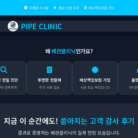
미해결 시 0원
평균 30분 도착
배상책임보험 가입
PIPE CLINIC
왜
배관클리닉
인가요?
 진단
투명한 정찰제
배상책임보험 가입
출장비 0
확하게
추가 비용 없음
시공 후도 책임집니다
어디든 무료
지금 이 순간에도!
쏟아지는 고객 감사 후기
결과로 증명하는 배관클리닉의 실제 현장 모습입니다.