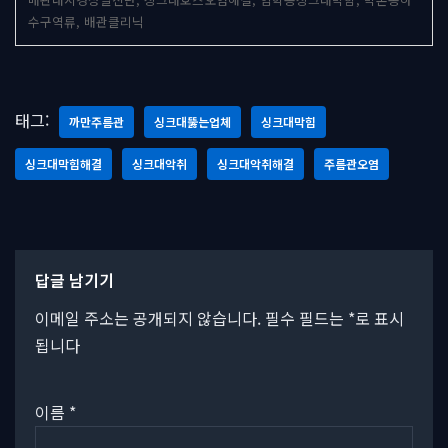
수구역류, 배관클리닉
태그:
까만주름관
싱크대뚫는업체
싱크대막힘
싱크대막힘해결
싱크대악취
싱크대악취해결
주름관오염
답글 남기기
이메일 주소는 공개되지 않습니다.
필수 필드는
*
로 표시
됩니다
이름
*