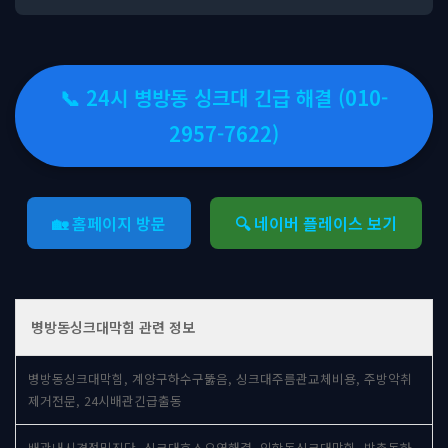
📞 24시 병방동 싱크대 긴급 해결 (010-
2957-7622)
🏡 홈페이지 방문
🔍 네이버 플레이스 보기
병방동싱크대막힘 관련 정보
병방동싱크대막힘, 계양구하수구뚫음, 싱크대주름관교체비용, 주방악취
제거전문, 24시배관긴급출동
배관내시경정밀진단, 싱크대호스오염해결, 임학동싱크대막힘, 박촌동하