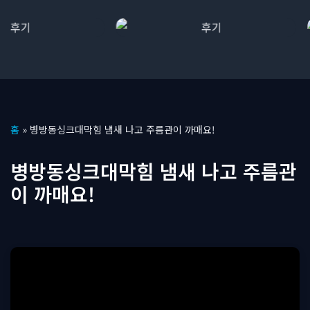
콘
홈
»
병방동싱크대막힘 냄새 나고 주름관이 까매요!
텐
츠
병방동싱크대막힘 냄새 나고 주름관
로
이 까매요!
건
너
뛰
기