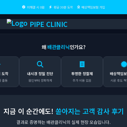
미해결 시 0원
평균 30분 도착
배상책임보험 가입
PIPE CLINIC
왜
배관클리닉
인가요?
내시경 정밀 진단
투명한 정찰제
배상책임보험 가
원인부터 정확하게
추가 비용 없음
시공 후도 책임집니
지금 이 순간에도!
쏟아지는 고객 감사 후기
결과로 증명하는 배관클리닉의 실제 현장 모습입니다.