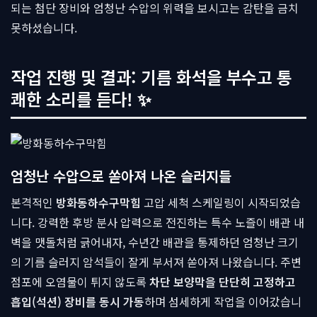
되는 첨단 장비와 엄청난 수압의 위력을 보시고는 감탄을 금치
못하셨습니다.
작업 진행 및 결과: 기름 화석을 부수고 통
쾌한 소리를 듣다! ✨
엄청난 수압으로 쏟아져 나온 슬러지들
본격적인
방화동하수구막힘
고압 세척 스케일링이 시작되었습
니다. 강력한 후방 분사 압력으로 전진하는 특수 노즐이 배관 내
벽을 맷돌처럼 긁어내자, 수년간 배관을 통제하던 엄청난 크기
의 기름 슬러지 암석들이 잘게 부서져 쏟아져 나왔습니다. 주변
점포에 오염물이 튀지 않도록
차단 보양막을 단단히 고정하고
흡입(석션) 장비를 동시 가동
하며 섬세하게 작업을 이어갔습니