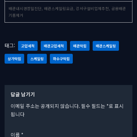
배관내시경정밀진단, 배관스케일링요금, 강서구설비업체추천, 공용배관
기름제거
태그:
고압세척
배관고압세척
배관막힘
배관스케일링
상가막힘
스케일링
하수구막힘
답글 남기기
이메일 주소는 공개되지 않습니다.
필수 필드는
*
로 표시
됩니다
이름
*