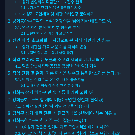
상가 번영회의 다급한 SOS 접수 완료
강서구 전 지역 30분 골든타임 사수
✔ 상가 고압세척 및 배관 스케일링 문의하기
방화동하수구막힘 분석: 화장실을 넘어 지하 배관으로 🔍
역류 지점 분석 후 하부 횡주관 추적
철저한 사전 예방과 보양 작업
원인 파악: 초고화질 내시경으로 본 지하 배관의 민낯 🧱
상가 배관을 가득 채운 기름 화석의 온상
일반 장비로는 절대 해결 불가
작업 브리핑: 특수 노즐과 초고압 세척의 메커니즘 ⚒
말은 단순하지만 공정은 엄청난 스케일링 기술
작업 진행 및 결과: 기름 화석을 부수고 통쾌한 소리를 듣다! ✨
엄청난 수압으로 쏟아져 나온 슬러지들
내시경 최종 검수 및 완벽 통수 확인
방화동 상가 하수구 관리: 기름때 예방 꿀팁 💡
방화동하수구막힘 세척 비용: 투명한 정찰제 견적 💰
정확한 원인 진단이 과잉 청구를 막습니다
강서구 상가 배관 전문, 배관클리닉을 선택해야 하는 이유 ⭐
방화동하수구막힘 자주 묻는 질문 (FAQ) ❓
Q: 상가 건물은 얼마나 자주 고압세척을 해야 하나요?
Q: 고압세척 시 소음이나 유독성 악취가 점포로 유입되나요?