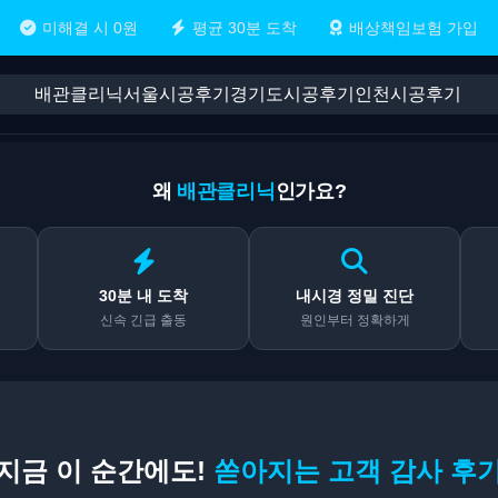
미해결 시 0원
평균 30분 도착
배상책임보험 가입
배관클리닉
서울시공후기
경기도시공후기
인천시공후기
왜
배관클리닉
인가요?
30분 내 도착
내시경 정밀 진단
신속 긴급 출동
원인부터 정확하게
지금 이 순간에도!
쏟아지는 고객 감사 후