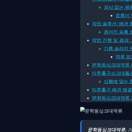
경사 없는 평
흐름이 
작업 솔루션: 배관 
좁아진 숨통 
작업 진행 및 결과:
기름 슬러지 
역류 없
문학동싱크대역류 예
미추홀구싱크대뚫는비
상황에 맞는 
미추홀구 배관 해결
문학동싱크대역류 자주
문학동싱크대역류
,