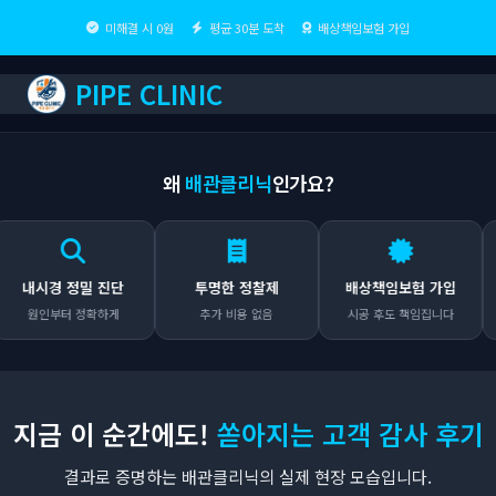
미해결 시 0원
평균 30분 도착
배상책임보험 가입
PIPE CLINIC
왜
배관클리닉
인가요?
내시경 정밀 진단
투명한 정찰제
배상책임보험 가입
원인부터 정확하게
추가 비용 없음
시공 후도 책임집니다
지금 이 순간에도!
쏟아지는 고객 감사 후기
결과로 증명하는 배관클리닉의 실제 현장 모습입니다.