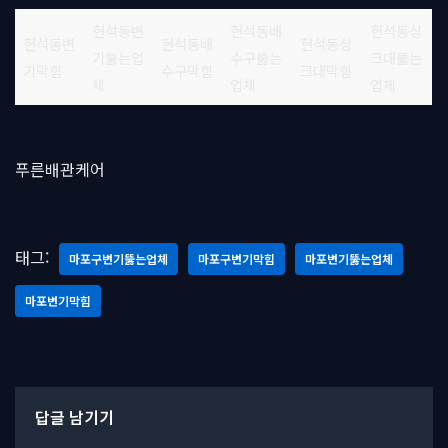
현석동변
현석동배
현석동싱
현석동변
현석동배
현석동싱
기뚫는업
수구뚫는
크대뚫는
기막힘
수구막힘
크대막힘
체
업체
업체
푸른배관케어
태그:
마포구변기뚫는업체
마포구변기막힘
마포변기뚫는업체
마포변기막힘
답글 남기기