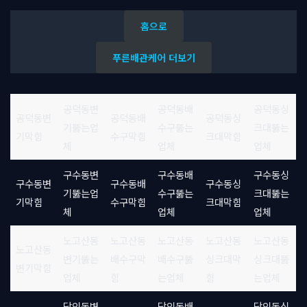
홈으로
푸른배관케어 더보기
공덕동변
공덕동배
공덕동싱
공덕동변
공덕동배
공덕동싱
기뚫는업
수구뚫는
크대뚫는
기막힘
수구막힘
크대막힘
체
업체
업체
구수동변
구수동배
구수동싱
구수동변
구수동배
구수동싱
기뚫는업
수구뚫는
크대뚫는
기막힘
수구막힘
크대막힘
체
업체
업체
노고산동
노고산동
노고산동
노고산동
노고산동
노고산동
변기뚫는
배수구막
배수구뚫
싱크대막
싱크대뚫
변기막힘
업체
힘
는업체
힘
는업체
당인동변
당인동배
당인동싱