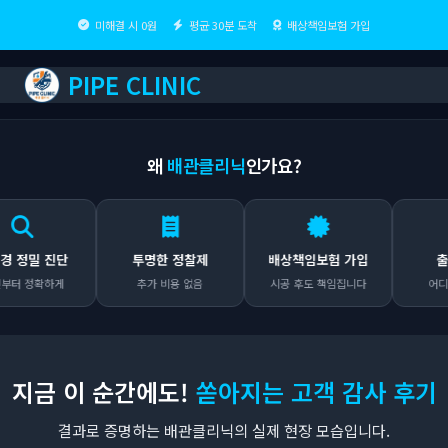
미해결 시 0원
평균 30분 도착
배상책임보험 가입
PIPE CLINIC
왜
배관클리닉
인가요?
밀 진단
투명한 정찰제
배상책임보험 가입
출장비 
정확하게
추가 비용 없음
시공 후도 책임집니다
어디든 무료
지금 이 순간에도!
쏟아지는 고객 감사 후기
결과로 증명하는 배관클리닉의 실제 현장 모습입니다.