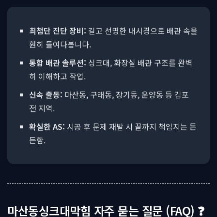
최첨단 진단 장비:
길고 선명한 내시경으로 배관 속을
훤히 들여다봅니다.
통합 배관 솔루션:
싱크대, 화장실 배관 구조를 완벽
히 이해하고 작업.
신속 출동:
마산동, 구래동, 장기동, 운양동 등 김포
전 지역.
확실한 AS:
시공 후 문제 재발 시 끝까지 책임지는 든
든함.
마산동싱크대막힘 자주 묻는 질문 (FAQ) ❓