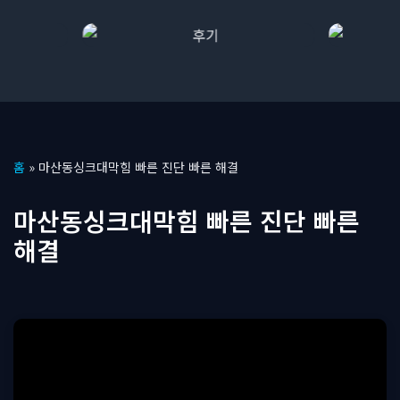
콘
홈
»
마산동싱크대막힘 빠른 진단 빠른 해결
텐
츠
마산동싱크대막힘 빠른 진단 빠른
로
해결
건
너
뛰
기