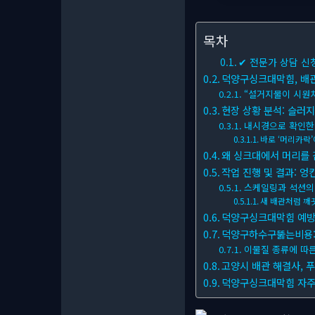
목차
✔ 전문가 상담 신
덕양구싱크대막힘, 배관
“설거지물이 시원
현장 상황 분석: 슬러지
내시경으로 확인한
바로 ‘머리카락
왜 싱크대에서 머리를 감
작업 진행 및 결과: 엉
스케일링과 석션의
새 배관처럼 깨
덕양구싱크대막힘 예방:
덕양구하수구뚫는비용: 
이물질 종류에 따
고양시 배관 해결사, 
덕양구싱크대막힘 자주 묻