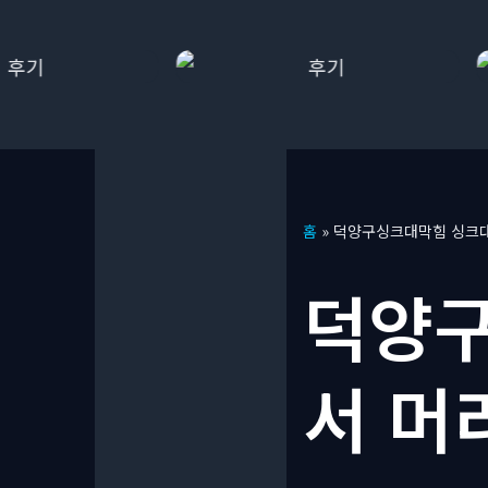
콘
홈
»
덕양구싱크대막힘 싱크
텐
츠
덕양구
로
건
너
서 머
뛰
기