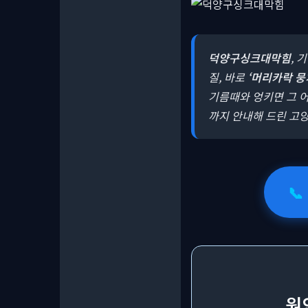
덕양구싱크대막힘
, 
질, 바로
‘머리카락 뭉
기름때와 엉키면 그 
까지 안내해 드린 고
📞
원