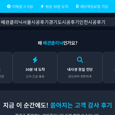
미해결 시 0원
평균 30분 도착
배상책임보험 가입
배관클리닉
서울시공후기
경기도시공후기
인천시공후기
왜
배관클리닉
인가요?
원
30분 내 도착
내시경 정밀 진단
안함
신속 긴급 출동
원인부터 정확하게
지금 이 순간에도!
쏟아지는 고객 감사 후기