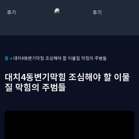
콘
홈
»
대치4동변기막힘 조심해야 할 이물질 막힘의 주범들
텐
츠
대치4동변기막힘 조심해야 할 이물
로
질 막힘의 주범들
건
너
뛰
기