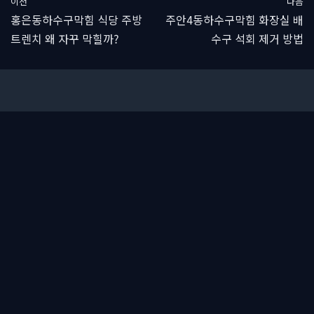
이전
다음
홍은동하수구막힘 식당 주방
주안4동하수구막힘 화장실 배
트렌치 왜 자꾸 막힐까?
수구 석회 제거 방법