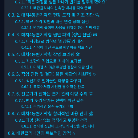
“작은 화장품 샘플 하나가 변기를 멈추게 했어요”
배관클리닉의 신속한 대치동 지역 급파
2. 대치4동변기막힘 현장 도착 및 기초 진단 🔍
역류 수위 확인과 배관 연결 상태 점검
변기에 뚫어뻥 사용을 멈춰야 하는 진짜 이유
3. 대치4동변기막힘 원인 파악 (정밀 진단) 📸
내시경으로 밝혀낸 ‘화장품’의 배신
짐작이 아닌 눈으로 확인하는 팩트 진단
4. 대치4동변기막힘 작업 브리핑 🛠
최소한의 작업으로 최대의 효과를!
미해결 시 0원! 투명한 정찰제 요금 안내
5. 작업 진행 및 결과: 뚫린 배관의 시원함! ✨
석션기로 빨아올린 화장품 파우치
폭포수처럼 시원한 통수 확인 완료
6. 전문가가 전하는 변기 관리 예방 수칙 💡
변기 뚜껑 닫기는 선택이 아닌 필수
주기적인 온수 붓기의 마법
7. 대치4동변기막힘 합리적인 비용 안내 💰
과잉 진단 없는 정직하고 투명한 견적
정직한 진단이 고객님의 지갑을 지킵니다
배관클리닉만의 독보적인 장점 ⭐