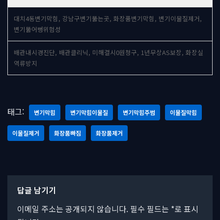
대치4동변기막힘, 강남구변기뚫는곳, 화장품변기막힘, 변기이물질제거,
변기뚫어뻥위험성
배관내시경진단, 배관클리닉, 미해결시0원청구, 1년무상AS보장, 화장실
역류방지
태그:
변기막힘
변기막힘이물질
변기막힘주범
이물질막힘
이물질제거
화장품빠짐
화장품제거
답글 남기기
이메일 주소는 공개되지 않습니다.
필수 필드는
*
로 표시