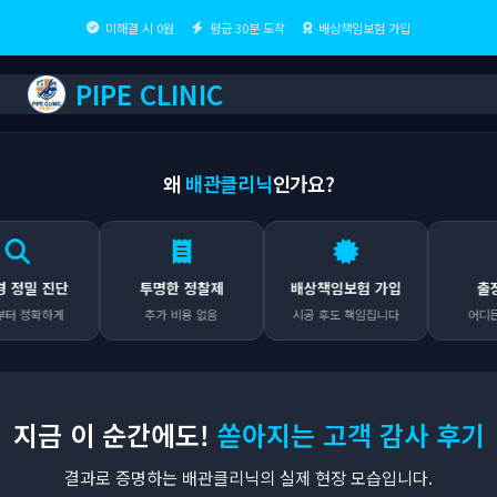
미해결 시 0원
평균 30분 도착
배상책임보험 가입
PIPE CLINIC
왜
배관클리닉
인가요?
 진단
투명한 정찰제
배상책임보험 가입
출장비 
확하게
추가 비용 없음
시공 후도 책임집니다
어디든 무료
지금 이 순간에도!
쏟아지는 고객 감사 후기
결과로 증명하는 배관클리닉의 실제 현장 모습입니다.