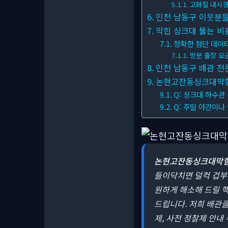
고화질 내시경
인천 남동구 이웃분들
막힌 싱크대 뚫는 비
정확한 첨단 데이
방문 출장 요금
인천 남동구 배관 전
논현고잔동싱크대막힘 관
Q: 싱크대 하수관
Q: 주말 야간이나
논현고잔동싱크대막
들이닥치면 덜컥 겁부
원하게 해소해 드릴 핵
드립니다. 저희 배관클
제, 사전 정찰제 안