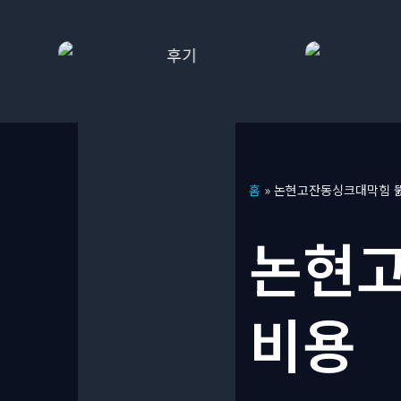
콘
홈
»
논현고잔동싱크대막힘 뚫
텐
츠
논현고
로
건
너
비용
뛰
기