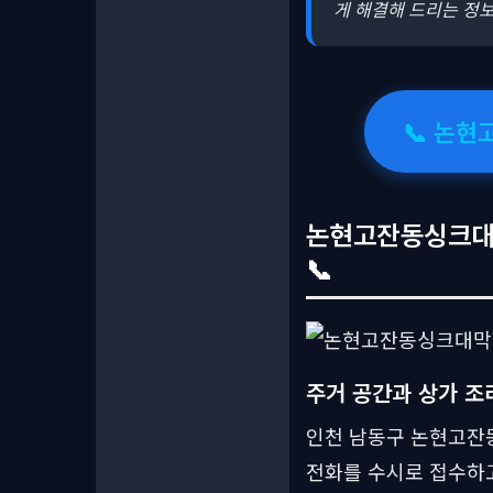
게 해결해 드리는 정보
📞 논현
논현고잔동싱크대막
📞
주거 공간과 상가 조
인천 남동구 논현고잔동
전화를 수시로 접수하고