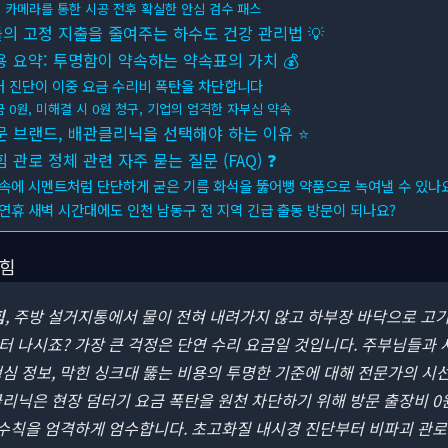
 카메라를 통한 시공 전후 확실한 안심 검수 패스
의 고정 지출을 줄여주는 하수도 건강 관리법 💡
용 요약: 투명함이 약속하는 약속표의 가치 💰
터 진단이 이중 요금 수리비 폭탄을 차단합니다
 0원, 미해결 시 0원 청구, 기업의 엄격한 자부심 약속
문 브랜드, 배관클리닉을 선택해야 하는 이유 ⭐
로 정체 관련 자주 묻는 질문 (FAQ) ❓
 속에 시멘트처럼 단단하게 굳은 기름 화석을 뚫어뻥 약품으로 녹여낼 수 있나
 연휴 새벽 시간대에도 인천 남동구 전 지역 긴급 출동 방문이 되나요?
힘
, 주방 설거지통에서 물이 전혀 내려가지 않고 하부장 바닥으로 고
터 나시죠?
가장 큰 걱정은 단연 수리 요금일 것입니다. 주부님들과
심 정보, 막힌 싱크대 뚫는 비용의 투명한 기준에 대해 전문가의 
리닉은 현장 덤터기 요금 폭탄을 원천 차단하기 위해 방문 출장비 0원
내 수칙을 엄격하게 엄수합니다. 초고화질 내시경 진단부터 비파괴 관