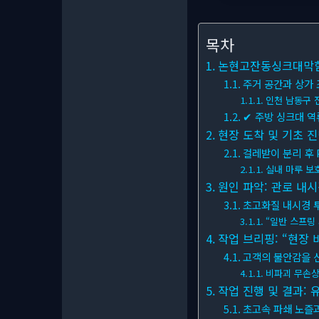
목차
논현고잔동싱크대막힘 
주거 공간과 상가 
인천 남동구 
✔ 주방 싱크대 역
현장 도착 및 기초 진
걸레받이 분리 후 
실내 마루 보
원인 파악: 관로 내시
초고화질 내시경 
“일반 스프링
작업 브리핑: “현장 
고객의 불안감을 
비파괴 무손상
작업 진행 및 결과: 
초고속 파쇄 노즐