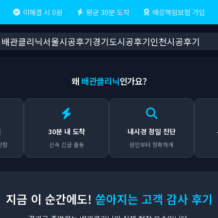
미해결 시 0원
평균 30분 도착
배상책임보험 가입
배관클리닉
서울시공후기
경기도시공후기
인천시공후기
왜
배관클리닉
인가요?
원
30분 내 도착
내시경 정밀 진단
안함
신속 긴급 출동
원인부터 정확하게
지금 이 순간에도!
쏟아지는 고객 감사 후기