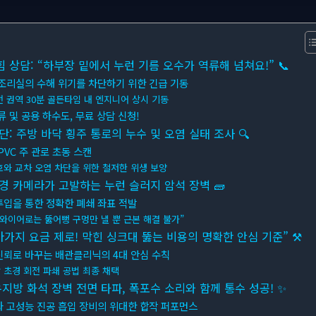
상담: “하부장 밑에서 누런 기름 오수가 역류해 넘쳐요!” 📞
조리실의 수해 위기를 차단하기 위한 긴급 기동
전 권역 30분 골든타임 내 엔지니어 상시 기동
류 및 공용 하수도, 무료 상담 신청!
단: 주방 바닥 횡주 통로의 누수 및 오염 실태 조사 🔍
PVC 주 관로 초동 스캔
호와 교차 오염 차단을 위한 철저한 위생 보양
경 카메라가 고발하는 누런 슬러지 암석 장벽 🧱
투입을 통한 정확한 폐쇄 좌표 적발
 와이어로는 뚫어뻥 구멍만 낼 뿐 근본 해결 불가”
바가지 요금 제로! 막힌 싱크대 뚫는 비용의 명확한 안심 기준” ⚒
신뢰로 바꾸는 배관클리닉의 4대 안심 수칙
 초경 회전 파쇄 공법 최종 채택
유지방 화석 장벽 전면 타파, 폭포수 소리와 함께 통수 성공! ✨
과 고성능 진공 흡입 장비의 위대한 합작 퍼포먼스