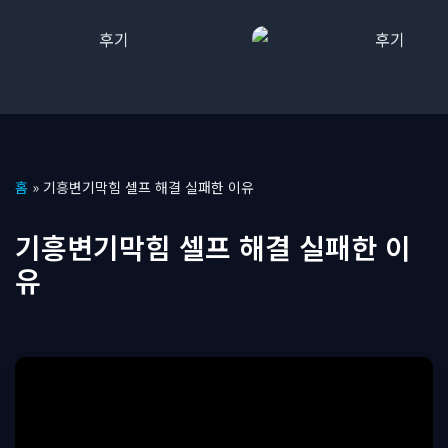
콘
홈
»
기흥변기막힘 셀프 해결 실패한 이유
텐
츠
기흥변기막힘 셀프 해결 실패한 이
로
유
건
너
뛰
기