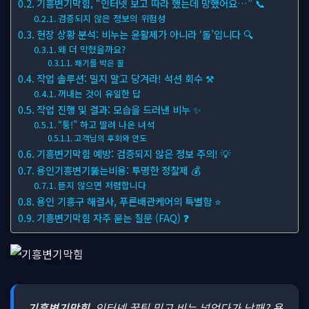
기흥변기막힘, “인터넷 보고 따라 했는데 망했어요…” 📞
검증되지 않은 정보의 위험성
현장 상황 분석: 비누는 윤활제가 아니라 ‘돌’입니다 🔍
왜 더 막혔을까요?
쐐기를 박은 꼴
작업 솔루션: 밀지 말고 당겨라! 석션 회수 ⚒
꺼내는 것이 유일한 답
작업 진행 및 결과: 모습을 드러낸 비누 ✨
“퉁!” 하고 딸려 나온 녀석
고객님의 후회와 안도
기흥변기막힘 예방: 검증되지 않은 정보 주의! 💡
용인기흥변기뚫는비용: 투명한 정찰제 💰
뜯지 않으면 저렴합니다
용인 기흥구 해결사, 푸른배관케어의 특별함 ⭐
기흥변기막힘 자주 묻는 질문 (FAQ) ❓
기흥변기막힘
, 인터넷 꿀팁 믿고 비누 넣었다가 낭패? 용