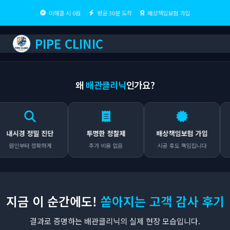
미해결 시 0원
평균 30분 도착
배상책임보험 가입
PIPE CLINIC
왜
배관클리닉
인가요?
시경 정밀 진단
투명한 정찰제
배상책임보험 가입
인부터 정확하게
추가 비용 없음
시공 후도 책임집니다
어
지금 이 순간에도!
쏟아지는 고객 감사 후기
결과로 증명하는 배관클리닉의 실제 현장 모습입니다.