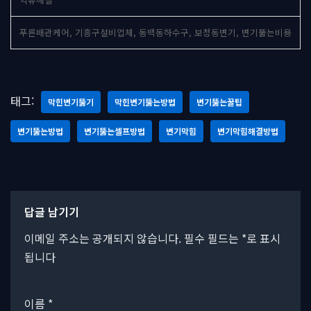
푸른배관케어, 기흥구설비업체, 동백동하수구, 보정동변기, 변기뚫는비용
태그:
막힌변기뚫기
막힌변기뚫는방법
변기뚫는꿀팁
변기뚫는방법
변기뚫는셀프방법
변기막힘
변기막힘해결방법
답글 남기기
이메일 주소는 공개되지 않습니다.
필수 필드는
*
로 표시
됩니다
이름
*