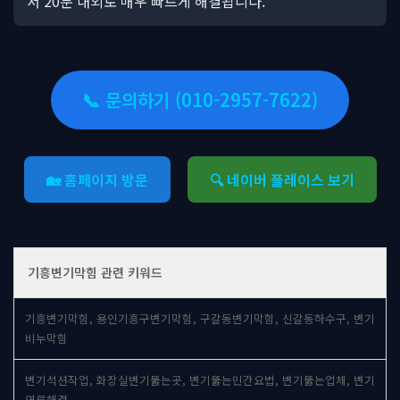
서 20분 내외로 매우 빠르게 해결됩니다.
📞 문의하기 (010-2957-7622)
🏡 홈페이지 방문
🔍 네이버 플레이스 보기
기흥변기막힘 관련 키워드
기흥변기막힘, 용인기흥구변기막힘, 구갈동변기막힘, 신갈동하수구, 변기
비누막힘
변기석션작업, 화장실변기뚫는곳, 변기뚫는민간요법, 변기뚫는업체, 변기
역류해결