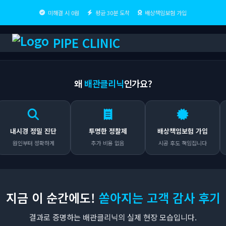
미해결 시 0원
평균 30분 도착
배상책임보험 가입
PIPE CLINIC
왜
배관클리닉
인가요?
내시경 정밀 진단
투명한 정찰제
배상책임보험 가입
원인부터 정확하게
추가 비용 없음
시공 후도 책임집니다
지금 이 순간에도!
쏟아지는 고객 감사 후기
결과로 증명하는 배관클리닉의 실제 현장 모습입니다.