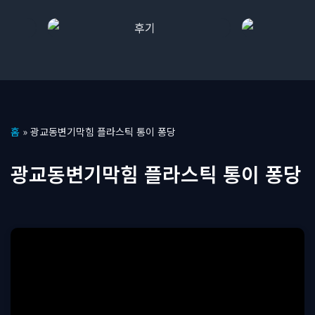
콘
홈
»
광교동변기막힘 플라스틱 통이 퐁당
텐
츠
광교동변기막힘 플라스틱 통이 퐁당
로
건
너
뛰
기