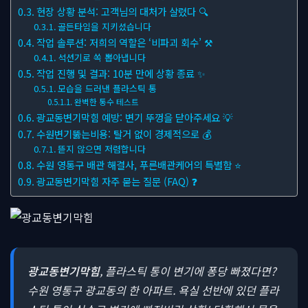
현장 상황 분석: 고객님의 대처가 살렸다 🔍
골든타임을 지키셨습니다
작업 솔루션: 저희의 역할은 ‘비파괴 회수’ ⚒
석션기로 쏙 뽑아냅니다
작업 진행 및 결과: 10분 만에 상황 종료 ✨
모습을 드러낸 플라스틱 통
완벽한 통수 테스트
광교동변기막힘 예방: 변기 뚜껑을 닫아주세요 💡
수원변기뚫는비용: 탈거 없이 경제적으로 💰
뜯지 않으면 저렴합니다
수원 영통구 배관 해결사, 푸른배관케어의 특별함 ⭐
광교동변기막힘 자주 묻는 질문 (FAQ) ❓
광교동변기막힘
, 플라스틱 통이 변기에 퐁당 빠졌다면?
수원 영통구 광교동의 한 아파트. 욕실 선반에 있던 플라