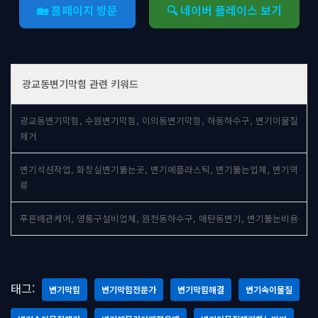
🏡 홈페이지 방문
🔍 네이버 플레이스 보기
광교동변기막힘 관련 키워드
광교동변기막힘, 수원변기막힘, 이의동변기막힘, 하동하수구, 변기이물질
제거
변기석션작업, 화장실변기뚫는곳, 변기에플라스틱, 변기뚫는업체, 변기역
류
푸른배관케어, 영통구설비업체, 원천동하수구, 매탄동변기, 변기뚫는비용
태그:
변기막힘
변기막힘전문가
변기막힘해결
변기속이물질