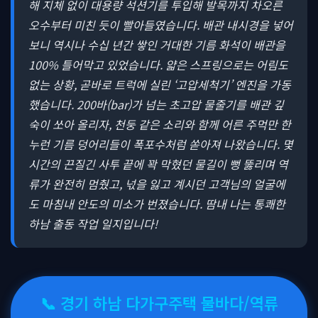
해 지체 없이 대용량 석션기를 투입해 발목까지 차오른
오수부터 미친 듯이 빨아들였습니다. 배관 내시경을 넣어
보니 역시나 수십 년간 쌓인 거대한 기름 화석이 배관을
100% 틀어막고 있었습니다. 얇은 스프링으로는 어림도
없는 상황, 곧바로 트럭에 실린 ‘고압세척기’ 엔진을 가동
했습니다. 200바(bar)가 넘는 초고압 물줄기를 배관 깊
숙이 쏘아 올리자, 천둥 같은 소리와 함께 어른 주먹만 한
누런 기름 덩어리들이 폭포수처럼 쏟아져 나왔습니다. 몇
시간의 끈질긴 사투 끝에 꽉 막혔던 물길이 뻥 뚫리며 역
류가 완전히 멈췄고, 넋을 잃고 계시던 고객님의 얼굴에
도 마침내 안도의 미소가 번졌습니다. 땀내 나는 통쾌한
하남 출동 작업 일지입니다!
📞 경기 하남 다가구주택 물바다/역류