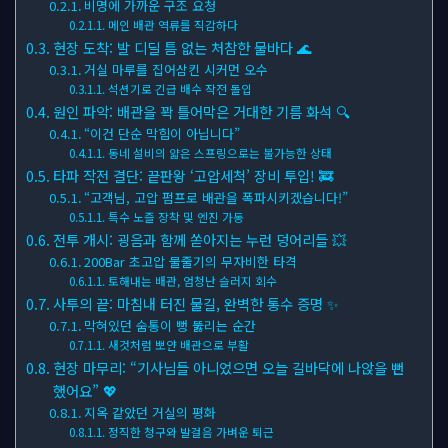
비명에 가까운 구조 요청
메인 배관 역류를 직감하다
현장 도착: 발 디딜 틈 없는 처참한 물바다 🌊
거실 마루를 집어삼킨 시커먼 오수
석션기로 긴급 배수 작전 돌입
원인 파악: 배관을 꽉 틀어막은 거대한 기름 화석 🔍
“이건 단순 막힘이 아닙니다”
동네 설비의 얇은 스프링으로는 불가능한 상태
타파 작전 결단: 끝판왕 ‘고압세척’ 장비 투입! 🚒
“고객님, 고압 펌프로 배관을 폭파시키겠습니다!”
특수 노즐 장착 및 엔진 가동
전투 개시: 굉음과 함께 쏟아지는 누런 덩어리들 💥
200Bar 초고압 물줄기의 무자비한 타격
토해내는 배관, 엄청난 슬러지 회수
사투의 끝: 마침내 터진 물길, 완벽한 통수 증명 ✨
막혀있던 숨통이 뻥 뚫리는 순간
새것처럼 뽀얀 배관으로 부활
현장 마무리: “기사님들 아니었으면 오늘 길바닥에 나앉을 뻔
했어요” 💖
지옥 같았던 거실의 평화
정직한 청구와 발걸음 가벼운 퇴근