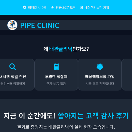
미해결 시 0원
평균 30분 도착
배상책임보험 가입
PIPE CLINIC
왜
배관클리닉
인가요?
정밀 진단
투명한 정찰제
배상책임보험 가입
출장
터 정확하게
추가 비용 없음
시공 후도 책임집니다
어디든 
지금 이 순간에도!
쏟아지는 고객 감사 후기
결과로 증명하는 배관클리닉의 실제 현장 모습입니다.