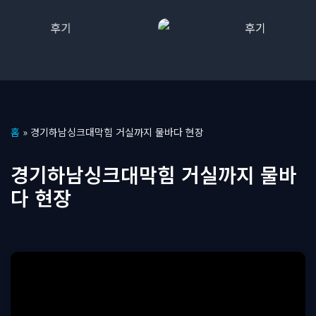
콘
홈
»
경기하남싱크대막힘 거실까지 물바다 현장
텐
츠
경기하남싱크대막힘 거실까지 물바
로
다 현장
건
너
뛰
기