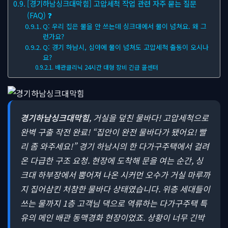
[경기하남싱크대막힘] 고압세척 작업 관련 자주 묻는 질문
(FAQ) ❓
Q: 우리 집은 물을 안 쓰는데 싱크대에서 물이 넘쳐요. 왜 그
런가요?
Q: 경기 하남시, 심야에 물이 넘쳐도 고압세척 출동이 오시나
요?
배관클리닉 24시간 대형 장비 긴급 콜센터
경기하남싱크대막힘
, 거실을 덮친 물바다! 고압세척으로
완벽 구출 작전 완료!
“집안이 완전 물바다가 됐어요! 빨
리 좀 와주세요!” 경기 하남시의 한 다가구주택에서 걸려
온 다급한 구조 요청. 현장에 도착해 문을 여는 순간, 싱
크대 하부장에서 뿜어져 나온 시커먼 오수가 거실 마루까
지 집어삼킨 처참한 물바다 상태였습니다. 위층 세대들이
쓰는 물까지 1층 고객님 댁으로 역류하는 다가구주택 특
유의 메인 배관 동맥경화 현장이었죠. 상황이 너무 긴박