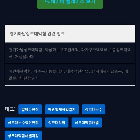
🔍 네이버 플레이스 보기
경기하남싱크대막힘 관련 정보
경기하남싱크대막힘, 하남하수구고압세척, 다가구주택역류, 1층싱크대역
류, 거실물바다
메인배관막힘, 하수구기름슬러지, 대형석션작업, 24시배관긴급출동, 배
관클리닉현장일지
태그:
말바다현장
배관업체작업일지
싱크대누수
싱크대누수잡은현장
싱크대막힘
싱크대막힘해결
싱크대막힘해결과정