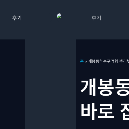
콘
홈
»
개봉동하수구막힘 뿌리부
텐
츠
개봉동
로
건
너
바로 
뛰
기