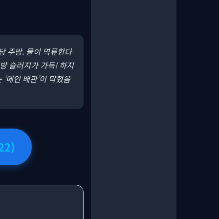
당 주방. 물이 역류한다
방 슬러지가 가득! 하지
 ‘메인 배관’이 막혔음
22)