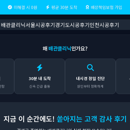
미해결 시 0원
평균 30분 도착
배상책임보험 가입
배관클리닉
서울시공후기
경기도시공후기
인천시공후기
왜
배관클리닉
인가요?
원
30분 내 도착
내시경 정밀 진단
안함
신속 긴급 출동
원인부터 정확하게
지금 이 순간에도!
쏟아지는 고객 감사 후기