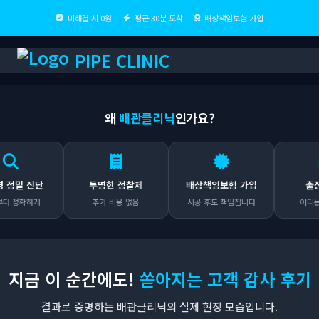
미해결 시 0원
평균 30분 도착
배상책임보험 가입
PIPE CLINIC
왜
배관클리닉
인가요?
 진단
투명한 정찰제
배상책임보험 가입
출장비 0
하게
추가 비용 없음
시공 후도 책임집니다
어디든 무료 
지금 이 순간에도!
쏟아지는 고객 감사 후기
결과로 증명하는 배관클리닉의 실제 현장 모습입니다.