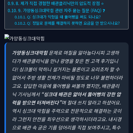
8. 제가 직접 경험한 배관클리닉만의 압도적 장점 ⭐
9. 가양동싱크대막힘 관련 자주 묻는 질문 (FAQ) ❓
Q: 싱크대가 막혔을 때 뚫어뻥을 써도 되나요?
Q: 정말로 문제를 해결하지 못하면 요금을 안 받으시나요?
가양동싱크대막힘
문제로 며칠을 앓아눕다시피 고생하
다가 배관클리닉을 만나 광명을 찾은 찐 고객 후기입니
다! 싱크볼이 막히니 설거지는 물론이고 요리조차 할 수
없어서 주방 생활 전체가 마비될 정도로 너무 불편하더라
고요. 답답한 마음에 뚫어뻥을 써볼까 했지만, 배관클리
닉 기사님께서
“싱크대 배관은 얇아서 뚫어뻥의 강한 압
력을 받으면 터져버린다”
며 절대 쓰지 말라고 하셨어요.
역시 싱크대 막힘을 주력으로 전문적으로 해결하는 곳이
라 그런지 안전을 최우선으로 생각하시더라고요. 내시경
으로 배관 속 굳은 기름 덩어리를 직접 보여주시고, 특수