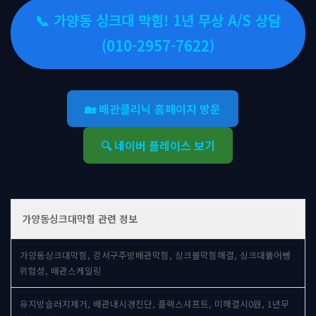
📞 가양동 싱크대 막힘! 1년 무상 A/S 상담
(010-2957-7622)
🏡 배관클리닉 홈페이지 방문
🔍 네이버 플레이스 보기
가양동싱크대막힘 관련 정보
가양동싱크대막힘, 강서구주방배관막힘, 싱크볼막힘해결, 싱크대뚫어뻥
위험성, 배관스케일링
유지방슬러지제거, 배관내시경진단, 플렉스샤프트, 미해결시0원, 1년무