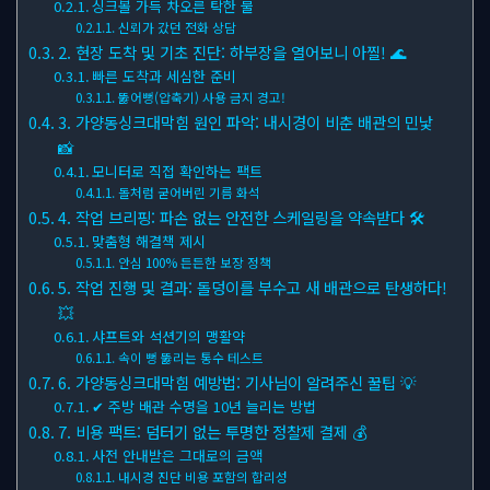
싱크볼 가득 차오른 탁한 물
신뢰가 갔던 전화 상담
2. 현장 도착 및 기초 진단: 하부장을 열어보니 아찔! 🌊
빠른 도착과 세심한 준비
뚫어뻥(압축기) 사용 금지 경고!
3. 가양동싱크대막힘 원인 파악: 내시경이 비춘 배관의 민낯
📸
모니터로 직접 확인하는 팩트
돌처럼 굳어버린 기름 화석
4. 작업 브리핑: 파손 없는 안전한 스케일링을 약속받다 🛠
맞춤형 해결책 제시
안심 100% 든든한 보장 정책
5. 작업 진행 및 결과: 돌덩이를 부수고 새 배관으로 탄생하다!
💥
샤프트와 석션기의 맹활약
속이 뻥 뚫리는 통수 테스트
6. 가양동싱크대막힘 예방법: 기사님이 알려주신 꿀팁 💡
✔ 주방 배관 수명을 10년 늘리는 방법
7. 비용 팩트: 덤터기 없는 투명한 정찰제 결제 💰
사전 안내받은 그대로의 금액
내시경 진단 비용 포함의 합리성