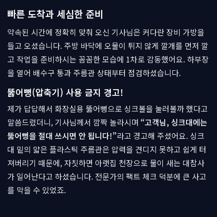
빠른 도착과 세심한 준비
약속된 시간에 정확히 맞춰 오신 기사님은 커다란 장비 가방을
들고 오셨습니다. 주방 바닥에 오물이 튀지 않게 깔개를 먼저 깔
고 작업을 준비하시는 꼼꼼한 모습에 1차로 감동했어요. 하부장
을 열어 배수구 통과 주름관 상태부터 점검하셨습니다.
뚫어뻥(압축기) 사용 금지 경고!
제가 답답해서 화장실용 뚫어뻥으로 싱크볼을 눌러볼까 했다고
말씀드렸더니, 기사님께서 깜짝 놀라시며
“고객님, 싱크대에는
뚫어뻥을 절대 쓰시면 안 됩니다!”
라고 경고해 주셨어요. 싱크
대 밑의 얇은 플라스틱 주름관은 압력을 견디지 못하고 쉽게 터
져버리기 때문에, 자칫하면 아랫집 천장으로 물이 새는 대참사
가 일어난다고 하셨습니다. 전문가의 팩트 체크 덕분에 큰 사고
를 막을 수 있었죠.