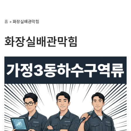
콘
홈
»
화장실배관막힘
텐
츠
화장실배관막힘
로
건
너
뛰
기