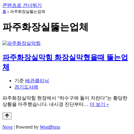
콘텐츠로 건너뛰기
홈
»
파주화장실뚫는업체
파주화장실뚫는업체
파주화장실막힘 화장실막혔을때 뚫는업
체
기준
배관클리닉
경기도사례
파주화장실막힘 현장에서 “하수구에 돌이 자란다”는 황당한
파
상황을 마주했습니다. 내시경 진단부터…
더 보기 »
주
화
장
Neve
| Powered by
WordPress
실