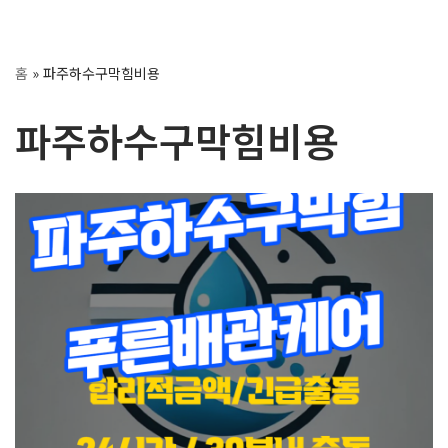
콘
홈
»
파주하수구막힘비용
텐
츠
파주하수구막힘비용
로
건
너
뛰
기