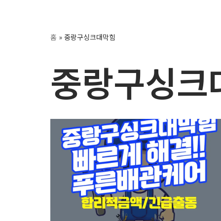
콘
홈
»
중랑구싱크대막힘
텐
츠
중랑구싱크
로
건
너
뛰
기